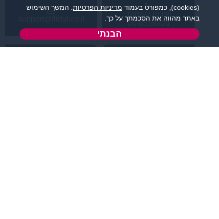
(cookies), כמפורט בעמוד
מדיניות הפרטיות
. המשך השימוש
שירות לקוחות:
באתר מהווה את הסכמתך על כך.
support@flirtut.co.il
04-8558924
הבנתי
א’ - ה’, בשעות 09:00-
טופס יצירת קשר
15:00
פרטי האתר
מידע ותוכן
קטגוריות מובילות
תחומי עניין