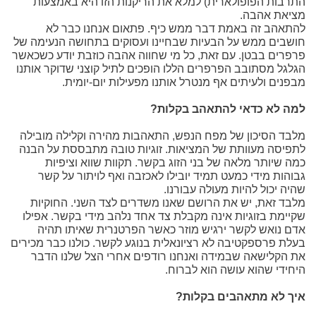
התרבות הפופולארית) למלא את הריקנות הזו היא באמצעות
מציאת אהבה.
להתאהב זה באמת דבר ממש כיף. פתאום אנחנו כבר לא
חושבים ממש על הבעיות שבחיינו ועסוקים בתחושה הנעימה של
פרפרים בבטן. עם זאת, כל מי שחווה אהבה כוזבת יודע כשכאשר
הגלגל מסתובב הפרפרים הללו הופכים לתיל קוצני שדוקר אותנו
מבפנים ולעיתים אף מנטרל אותנו מפעילות יום-יומית.
למה לא כדאי להתאהב בקלות?
מלבד הסיכון של מפח הנפש, התאהבות מהירה וקלילה מובילה
לתפיסה מעוותת של המציאות. זוגיות טובה מתבססת על הבנה
כמה שיותר מלאה של בני הזוג בקשר. תקוות שווא וציפיות
גבוהות מידי כמעט תמיד יובילו לאכזבה ואף לויתור על קשר
שהיה יכול להיות מעולה עבורנו.
מלבד זאת, יש את הרושם שאנו משדרים לצד השני. החוקיות
שקיימת בזוגיות אינה מקבלת צד אחד נלהב מידי בקשר. אפילו
אדם נואש לקשר ירגיש מוזר כאשר הפרטנרית שאיתו תהיה
בעלת פרספקטיבה לא רציונאלית בנוגע לקשר. כולנו כבר מכירים
את הקלישאה שבמידה ואנחנו רודפים אחרי הצל שלנו הדבר
היחידי שהוא עושה הוא לברוח.
איך לא מתאהבים בקלות?