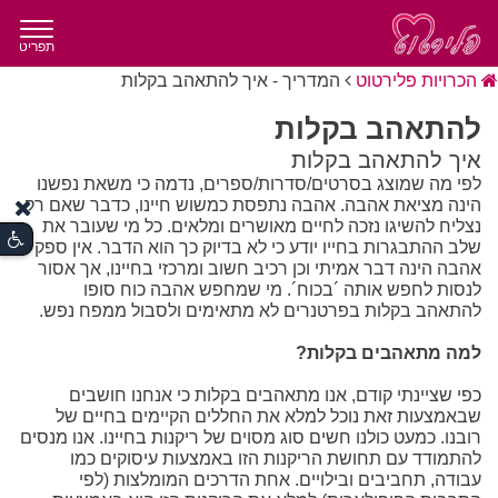
תפריט
הכרויות פלירטוט
המדריך - איך להתאהב בקלות
להתאהב בקלות
איך להתאהב בקלות
לפי מה שמוצג בסרטים/סדרות/ספרים, נדמה כי משאת נפשנו
הינה מציאת אהבה. אהבה נתפסת כמשוש חיינו, כדבר שאם רק
נצליח להשיגו נזכה לחיים מאושרים ומלאים. כל מי שעובר את
שלב ההתבגרות בחייו יודע כי לא בדיוק כך הוא הדבר. אין ספק כי
אהבה הינה דבר אמיתי וכן רכיב חשוב ומרכזי בחיינו, אך אסור
לנסות לחפש אותה ´בכוח´. מי שמחפש אהבה כוח סופו
להתאהב בקלות בפרטנרים לא מתאימים ולסבול ממפח נפש.
למה מתאהבים בקלות?
כפי שציינתי קודם, אנו מתאהבים בקלות כי אנחנו חושבים
שבאמצעות זאת נוכל למלא את החללים הקיימים בחיים של
רובנו. כמעט כולנו חשים סוג מסוים של ריקנות בחיינו. אנו מנסים
להתמודד עם תחושת הריקנות הזו באמצעות עיסוקים כמו
עבודה, תחביבים ובילויים. אחת הדרכים המומלצות (לפי