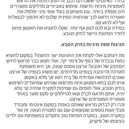
בחדר האינטימי ששכרתם לכם. זה הזמן לפתוח את הראש
לאופציות מיניות חדשות. שימוש באביזרים מדליקים ומעוררים
הינו מומלץ ביותר, וגם משחקים בעלי אופי מיני יפלפלו את
האווירה וידאגו לכך שהחוויה המינית שלכם לא תהפוך לבנאלית
אף לא לרגע קט.
במידה ובא לכם לגוון אף יותר, שקלו להוציא את האקשן מחוץ
לחדר המיטות היישר לחיק הטבע.
חגיגות פסח מיניות בחיק הטבע.
מה דעתכם אולי לקחת את החגיגות ישר החוצה? במקום להוציא
כמות נכבדת של כסף על צימר יקר, אולי תצאו כבר מראש לחיקו
המחבק של הטבע? ארצנו אמנם קטנה, אך היא משופעת
לאורכה ולרוחבה בנופים מדהימים. יש משהו בנופיה של ארצנו
שגורם לתחושה אמיתית של בית רגוע אך מלא באקשן.
ארזו לכם בתא-המטען איזה מזרון/או שטיחון שמיועדים לשימוש
בחיק הטבע, אולי תוסיפו גם שמיכות למקרה שיהיה קר (ולא
יהיה, אתם תדאגו לכך!) וצאו לטייל/לקיים סקס סוער באחד
מאזוריה המועדפים של ארצנו.
זכרו רק לבדוק מראש שאתם באמת במקום אינטימי ומבודד
מבלי זוגות נוספים שנמצאים שם גם למטרת הנאה. זה עוד
במקרה הטוב, במקרה הפחות טוב נתקלים במשפחות עם ילדים
בעיצומו של פיקניק.