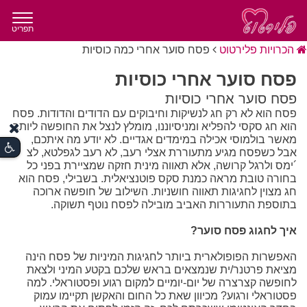
תפריט
הכרויות פלירטוט
פסח סוער אחרי כמה כוסיות
פסח סוער אחרי כוסיות
פסח סוער אחרי כוסיות
פסח הוא לא רק חג לנשיקות וחיבוקים עם הדודים והדודות. פסח
הוא חג סקסי להפליא ומניסיוננו, מומלץ לנצל את החופשה ליותר
מאשר בולמוסי אכילה במימדים אגדיים. לא יודע מה איתכם,
אבל כשפסח מגיע מתעוררת אצלי רעב, לא רעב לגפלטא, לצ
´ימס ולרגל קרושה, אלא תאווה מינית חזקה שמציירת בפני כל
בחורה טובת מראה כמנת סקס פוטנציאלית. בשבילי, פסח הוא
חג מצוין לחגיגות תאווה חושניות. השילוב של חופשה ארוכה
בתוספת התעוררות האביב מובילה לפסח נוטף תשוקה.
איך לחגוג פסח סוער?
האפשרות הפופולארית ביותר לחגיגות המיניות של פסח הינה
מציאת פרטנר/ית שנמצאים בראש שלכם בקטע המיני ולצאת
לחופשה קצרצרה של יום-יומיים למקום רגוע ופסטוראלי. למה
פסטוראלי ורגוע? מכיוון שאת כל החום והאקשן תקיימו עמוק