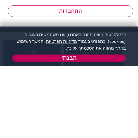
התחברות
כדי להבטיח חוויה מהנה באתרנו, אנו משתמשים בעוגיות
(cookies), כמפורט בעמוד
מדיניות הפרטיות
. המשך השימוש
באתר מהווה את הסכמתך על כך.
שירות לקוחות:
support@flirtut.co.il
הבנתי
04-8558924
א’ - ה’, בשעות 09:00-
טופס יצירת קשר
15:00
פרטי האתר
מידע ותוכן