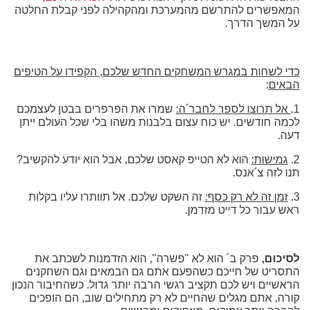
המאפשרים להתרשם מהמערכת ומהקהילה לפני קבלת החלטה
על המשך הדרך.
כדי לשחות במגרש המשחקים החדש שלכם, הקפידו על הטיפים
הבאים
:
1.
אל תרוצו לספר לחבר´ה:
שמרו את הפרפרים בבטן לעצמכם
לכמה חודשים. יש כוח עצום בלבנות משהו בלי שכל העולם ייתן
דעה.
2.
גמישות:
הוא לא הטייפ קאסט שלכם, אבל הוא יודע להקשיב?
תנו לזה צ´אנס.
3.
זמן זה לא רק כסף:
זה השקט שלכם. אל תוותרו עליו בקלות
ראש עבור כל דייט מזדמן.
לסיכום,
פרק ב´ הוא לא "פשרה", הוא הזדמנות לשכתב את
התסריט של חייכם כשהפעם אתם גם הבמאים וגם השחקנים
הראשיים ויש לכם תקציב רגשי הרבה יותר גדול. כשהחיבור הנכון
קורה, אתם מגלים שהחיים לא רק מתחילים שוב, הם הופכים