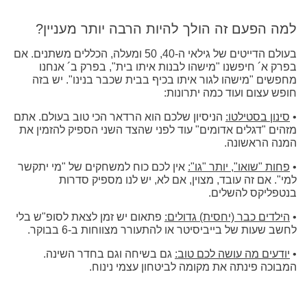
למה הפעם זה הולך להיות הרבה יותר מעניין?
בעולם הדייטים של גילאי ה-40, 50 ומעלה, הכללים משתנים. אם
בפרק א´ חיפשנו "מישהו לבנות איתו בית", בפרק ב´ אנחנו
מחפשים "מישהו לגור איתו בכיף בבית שכבר בנינו". יש בזה
חופש עצום ועוד כמה יתרונות:
•
סינון בסטילטו:
הניסיון שלכם הוא הרדאר הכי טוב בעולם. אתם
מזהים "דגלים אדומים" עוד לפני שהצד השני הספיק להזמין את
המנה הראשונה.
•
פחות "שואו", יותר "גו":
אין לכם כוח למשחקים של "מי יתקשר
למי". אם זה עובד, מצוין, אם לא, יש לנו מספיק סדרות
בנטפליקס להשלים.
•
הילדים כבר (יחסית) גדולים:
פתאום יש זמן לצאת לסופ"ש בלי
לחשב שעות של בייביסיטר או להתעורר מצווחות ב-6 בבוקר.
•
יודעים מה עושה לכם טוב:
גם בשיחה וגם בחדר השינה.
המבוכה פינתה את מקומה לביטחון עצמי נינוח.