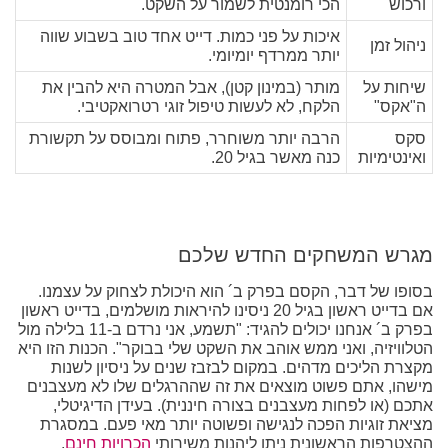
ורכוש
הכי רומנטית לשמור על השקט.
איכות על פני כמות. דייט אחד טוב בשבוע שווה
ניהול זמן
יותר ממרדף יומיומי.
שיחות על
מותר (במינון קטן), אבל המטרה היא להבין את
ה"אקס"
הלקח, לא לעשות טיפול זוגי רטרואקטיבי.
סקס
הרבה יותר משוחרר, פתוח ומבוסס על תקשורת
ואינטימיות
כנה מאשר בגיל 20.
מגרש המשחקים החדש שלכם
בסופו של דבר, הקסם בפרק ב´ הוא היכולת לצחוק על עצמנו.
אם בדייט ראשון בגיל 20 ניסינו להיראות מושלמים, בדייט ראשון
בפרק ב´ אנחנו יכולים להגיד: "תשמע, אני נרדם ב-11 בלילה מול
הטלוויזיה, ואני ממש אוהב את השקט שלי בבוקר". הכנות הזו היא
מקצרת הליכים מדהים. במקום לבזבז שנים על ניסיון לשנות
מישהו, אתם פשוט מוצאים את זה שההרגלים שלו לא מעצבנים
אתכם (או לפחות מעצבנים בצורה חיננית). בעידן הדיגיטלי,
מציאת זוגיות הפכה לנגישה ופשוטה יותר מאי פעם. במסגרת
ההצטרפות הראשונית ניתן ליהנות משירותי
הכרויות חינם
,