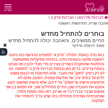
תפריט
הכרויות פלירטוט
הכרויות פרק ב
אהבה שנייה, התרגשות ראשונה
בוחרים להתחיל מחדש
החיים ממשיכים, והאהבה יכולה להתחיל מחדש
מאת: דניאלה סיידוף
בואו נודה באמת: המילה "פרק א´ לפעמים מרגישה כמו טיוטה
ראשונה מלאה בטעויות כתיב, בחירות מוזיקליות מפוקפקות
והחלטות שהתקבלו כשהיינו צעירים מדי מכדי להבין מה אנחנו
באמת צריכים. בדיוק כאן נכנסות הכרויות פרק ב´ לתמונה. זהו
לא רק ניסיון "לתקן" את העבר, אלא הזדמנות פז לבנות משהו
חדש על בסיס יציב של מודעות עצמית. הפעם, אתם לא
מחפשים מישהו ש"יושלם" על ידיכם, אלא מישהו שפשוט יחגוג
אתכם את העובדה שכן, החיים מתחילים שוב. זהו מפגש בין שני
אנשים שכבר עברו דבר או שניים, ראו כמה סופות ולמדו
שאינטימיות אמיתית מתחילה בזה שלא צריך להסתיר את
הצלקות.