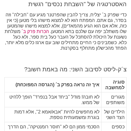
האסטרטגיה של "השבחת נכסים" רגשית
כדי שפרק ב´ יצליח, צריך להבין שהפרטנר מגיע עם "חבילה" וזה
בסדר, גם אתם. המפתח הוא לא למצוא מישהו בלי מטען (כי אין
כזה, אלא אם הוא הגיע מהמאדים), אלא למצוא מישהו שהמטען
שלו משתלב יפה עם שלכם בתא המטען.
הכרות פרק ב´
מוצלחת
נשענת על היכולת להסתכל על העבר כעל בית ספר, ולא כעל
כלא. כשמבינים כי החיים מתחילים שוב עם ארגז כלים מלא יותר,
הפחד מהכישלון מתחלף בסקרנות.
צ´ק-ליסט לסיבוב השני: מה באמת חשוב?
סוגיה
איך זה נראה בפרק ב´ (הגרסה המפוכחת)
למחשבה
מגורים
לא חובה! מודל "ביחד אבל בנפרד" הופך ללהיט
משותפים
של ממש.
הילדים של
לא מחפשים להיות "אבא/אמא 2", אלא דמות
הצד השני
בוגרת ומשמעותית נוספת.
כספים
הסכמי ממון הם לא "חוסר רומנטיקה", הם הדרך