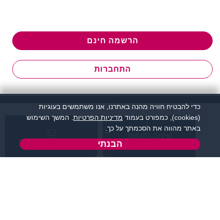
הרשמה חינם
התחברות
כדי להבטיח חוויה מהנה באתרנו, אנו משתמשים בעוגיות
(cookies), כמפורט בעמוד
מדיניות הפרטיות
. המשך השימוש
באתר מהווה את הסכמתך על כך.
שירות לקוחות:
support@flirtut.co.il
הבנתי
04-8558924
א’ - ה’, בשעות 09:00-
טופס יצירת קשר
15:00