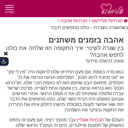
תפריט
הכרויות פלירטוט
הכרויות אהבה
כשהשגרה נשברת – כולנו מחפשים חיבור
אהבה בזמנים משתנים
בין שגרה לשינוי: איך התקופה הזו שלחה את כולנו
לחפש אהבה?
מאת: דניאלה סיידוף
בואו נודה באמת: אם פעם התירוץ שלנו לרווקות היה "אין לי זמן"
או "אני מחכה לרגע הנכון", המלחמה הגיעה וטרפה את כל
הקלפים. פתאום הבנו שהזמן הוא לא באמת חבר שלנו, וש"הרגע
הנכון" הוא כנראה עכשיו, בין אזעקה אחת לשנייה. מדינת ישראל
עברה טלטלה ששינתה לנו את ה-DNA הרגשי. אחרי חודשים
שבהם המקלט היה הבית השני שלנו, כולנו מחפשים את הדבר
הזה שאי אפשר לקנות במכולת: מישהו לחלוק איתו את החרדה,
את התקווה ובעיקר את השמיכה.
העולם של
הכרויות אונליין
עבר מהפך רציני. אם פעם זה נתפס
כמשחק של תמונות ופילטרים, היום זה הממ"ד הרגשי שלנו.