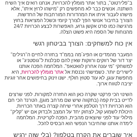
ב"פלירטוט", בתור אתר מומלץ להכרויות, אנחנו רואים איך השיח
השתנה. אנשים כבר לא מחפשים רק "מישהו לרוץ איתו", אלא
מישהו לעבור איתו את המהדורות המורחבות של החדשות.
הצורך בחיבור אנושי הפך לצורך קיומי וכשכל המציאות בחוץ
מרגישה כמו סרט אקשן גרוע, האפשרות לבצע הכרויות 24/7
מהנוחות של הספה היא פשוט הצלה.
אין כוח למשחקים: הצורך בביטחון רגשי
המעבר מהמדים או הפיג´מה בממ"ד בחזרה לחיים ה"רגילים"
יצר דור של רווקים ורווקות שאין להם סבלנות ל"גוסטניג" או
למשחקי "מי עונה אחרון לוואטאפ". המלחמה הפכה אותנו
לישירים יותר. כשמישהי נכנסת אל
אתר מומלץ להכרויות
, היא
מחפשת עוגן, לא עוד סטוץ חולף. ישנו זינוק בחיפושים אחר זוגיות
יציבה לטווח ארוך.
השינוי הכי פרקטי שקרה כאן הוא החזרה למקורות. לפני שרצים
לדייט בבית קפה (בתקווה שיש שם מרחב מוגן), הטרנד הכי חם
הוא הכרויות דרך הטלפון אחרי שיחה קצרה באתר הכרויות.
היכולת לשמוע קול, לצחוק יחד על המצב ולבדוק אם יש "קליק"
מילולי עוד לפני שיוצאים מהבית, הפכה לקריטית. המלחמה
לימדה אותנו שהחיבור הנפשי הוא הבסיס להכל.
איך שוברים את הקרח בטלפון? (בלי שזה ירגיש