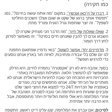
כמו חקירה)
1.
דברו על ה"כאן ועכשיו":
במקום "מה את/ה עושה בחיים?", נסו:
"תפסתי אותך ברגע של שקט או שגם אצלך השכנים החליטו
לשפץ?". זה יוצר שותפות גורל רגעית ומוריד מתח.
2.
שאלו שאלות של חיוך:
"מה הדבר הכי מצחיק שקרה לך
השבוע וגרם לך להבין שאנחנו חיים בסרט?". זה מאפשר לפרוק
לחץ דרך הומור.
3.
מדמיינים יחד: אפשר לשאול:
"בואי נדמיין שפתאום התפנה
לנו יום שלם בלי עבודה ומחויבות, לאיזה חור בארץ אנחנו נוסעים
כדי להרגיש חופש?"
בסוף, אהבה היא לא רק "אקסטרה" נחמדה לחיים, היא הדלק
שמאפשר לנו להמשיך הלאה. הפעילות המוגברת באתרי
ההכרויות היא ההוכחה הכי טובה לחיוניות הישראלית: אנחנו לא
מוותרים על הביחד שלנו. אנחנו מחפשים קרבה, נעזרים
באופציה של הכרויות 24/7 כדי למצוא את החצי השני שלנו
ומבינים שזוגיות היא התרופה הכי טובה לסטרס. האהבה של
אחרי המלחמה היא אולי פחות הוליוודית ויותר מחוספסת, אבל
היא הרבה יותר אמיתית.
לסיכום,
אם עברנו את המלחמה, קטן עלינו דייט ראשון. התקופה