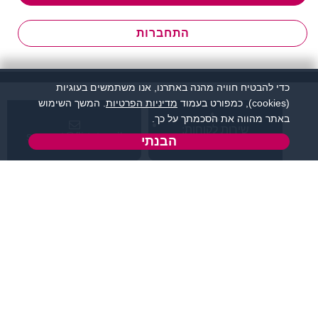
התחברות
כדי להבטיח חוויה מהנה באתרנו, אנו משתמשים בעוגיות
(cookies), כמפורט בעמוד
מדיניות הפרטיות
. המשך השימוש
באתר מהווה את הסכמתך על כך.
שירות לקוחות:
support@flirtut.co.il
הבנתי
04-8558924
א’ - ה’, בשעות 09:00-
טופס יצירת קשר
15:00
פרטי האתר