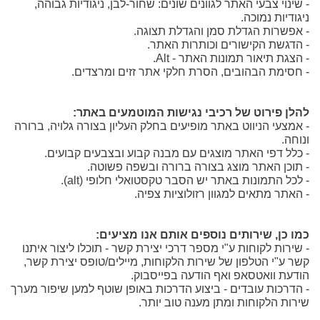
- שינוי צבעי האתר לגוונים שונים: שחור-לבן, ניגודיות גבוהה,
ניגודיות נמוכה.
- אפשרות הגדלת סמן והגדלת תצוגה.
- הדגשת הקישורים וכותרות האתר.
- הצגת תיאור תמונות האתר - Alt.
- חסימת הבהובים, הסרת חלקי אתר זזים ומרצדים.
להלן פירוט של רכיבי נגישות המוטמעים באתר:
- אמצעי הניווט באתר מופיעים בחלק העליון בצורה גלויה, ברורה
ונוחה.
- כלל דפי האתר מוצגים עם מבנה קבוע ובצבעים קבועים.
- תוכן האתר מוצג בצורה ברורה ובשפה פשוטה.
- לכל התמונות באתר יש הסבר טקסטואלי חלופי (alt).
- האתר מתאים למגוון רזולוציות צפיה.
כמו כן, שירותים נוספים אותם אנו מציעים:
- שירות לקוחות ע"י מספר דרכי יצירת קשר - תוכלו ליצור איתנו
קשר ע"י הטלפון של שירות הלקוחות, מיילים/טופס יצירת קשר,
הודעת וואטסאפ ואף הודעה בפייסבוק.
- הדרכות עובדים - ביצוע הדרכות באופן שוטף למען שיפור מערך
שירות הלקוחות ומתן מענה טוב יותר.