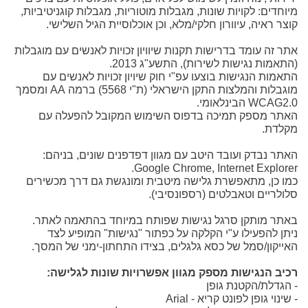
מיוחדים: לקויות שונות, מגבלות מוטוריות, מגבלות קוגניטיביות,
קוצר ראיה, עיוורון חלקי/מלא, וכן אוכלוסיית הגיל השלישי.
אתר זה עומד בדרישות תקנות שיוויון זכויות לאנשים עם מוגבלות
(התאמות נגישות לשירות), התשע"ג 2013.
התאמות הנגישות בוצעו עפ"י חוק שיויון זכויות לאנשים עם
מוגבלות והמלצות התקן הישראלי (ת"י 5568) ברמה AA ומסמך
WCAG2.0 הבינלאומי.
האתר מספק תמיכה בדפוס השימוש המקובל להפעלה עם
מקלדת.
האתר נבדק ועובד היטב עם מגוון דפדפנים שונים, בניהם:
Google Chrome, Internet Explorer.
כמו כן, מתאפשרת גלישה מיטבית ומונגשת גם דרך מכשירים
סלולריים וטאבלטים (רספונסיבי).
באתר מותקן סרגל נגישות שפותח במיוחד בהתאמה לאתר.
ניתן להפעילו ע"י הקלקה על כפתור "נגישות" המופיע לצד
האייקון/סמל של כסא גלגלים, בצידו התחתון-ימני של המסך.
רכיב הנגישות מספק מגוון אפשרויות שונות לגלישה:
- הגדלת/הקטנת גופן
- שינוי גופן לפונט קריא - Arial