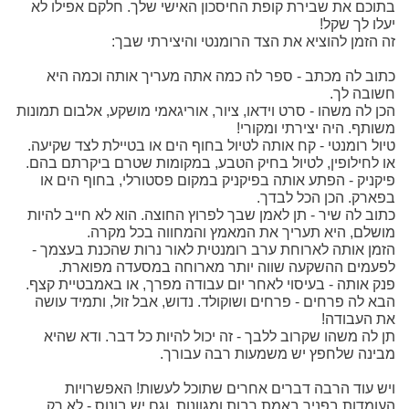
בתוכם את שבירת קופת החיסכון האישי שלך. חלקם אפילו לא
יעלו לך שקל!
זה הזמן להוציא את הצד הרומנטי והיצירתי שבך:
כתוב לה מכתב - ספר לה כמה אתה מעריך אותה וכמה היא
חשובה לך.
הכן לה משהו - סרט וידאו, ציור, אוריגאמי מושקע, אלבום תמונות
משותף. היה יצירתי ומקורי!
טיול רומנטי - קח אותה לטיול בחוף הים או בטיילת לצד שקיעה.
או לחילופין, לטיול בחיק הטבע, במקומות שטרם ביקרתם בהם.
פיקניק - הפתע אותה בפיקניק במקום פסטורלי, בחוף הים או
בפארק. הכן הכל לבדך.
כתוב לה שיר - תן לאמן שבך לפרוץ החוצה. הוא לא חייב להיות
מושלם, היא תעריך את המאמץ והמחווה בכל מקרה.
הזמן אותה לארוחת ערב רומנטית לאור נרות שהכנת בעצמך -
לפעמים ההשקעה שווה יותר מארוחה במסעדה מפוארת.
פנק אותה - בעיסוי לאחר יום עבודה מפרך, או באמבטיית קצף.
הבא לה פרחים - פרחים ושוקולד. נדוש, אבל זול, ותמיד עושה
את העבודה!
תן לה משהו שקרוב ללבך - זה יכול להיות כל דבר. ודא שהיא
מבינה שלחפץ יש משמעות רבה עבורך.
ויש עוד הרבה דברים אחרים שתוכל לעשות! האפשרויות
העומדות בפניך באמת רבות ומגוונות. וגם יש בונוס - לא רק