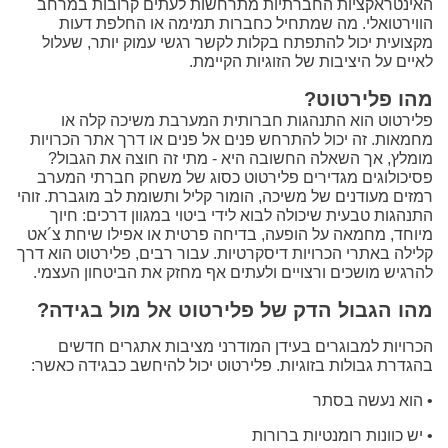
האינטראקציות החברתיות מתרחשות לעתים קרובות במרחב
הווירטואלי. מה שמתחיל כחברות תמימה או החלפת דעות
מקצועית יכול להתפתח בקלות לקשר רגשי עמוק יותר, שעלול
לאיים על היציבות של הזוגיות הקיימת.
מהו פלירטוט?
פלירטוט הוא התנהגות חברותית המערבת משיכה קלה או
מחמאות. זה יכול להתרחש פנים אל פנים או דרך אתר הכרויות
מומלץ, אך השאלה החשובה היא - מתי זה חוצה את הגבול?
פסיכולוגים מגדירים פלירטוט כסוג של משחק חברתי המערב
רמזים מעודנים של משיכה, הומור קליל ותשומת לב מוגברת. זוהי
התנהגות טבעית שיכולה לבוא לידי ביטוי במגוון דרכים: חיוך
מיוחד, מחמאה על הופעה, בדיחה פרטית או אפילו שיחת צ´אט
קלילה באתרי הכרויות דיסקרטיות. עבור רבים, פלירטוט הוא דרך
להרגיש מושכים ורצויים ולעתים אף מחזק את הביטחון העצמי.
מהו הגבול הדק של פלירטוט אל מול בגידה?
הכרויות למבוגרים בעידן המודרני מציבות אתגרים חדשים
בהגדרת גבולות בזוגיות. פלירטוט יכול להיחשב כבגידה כאשר:
• הוא נעשה בסתר
• יש כוונות רומנטיות ברורות