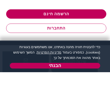
הרשמה חינם
התחברות
כדי להבטיח חוויה מהנה באתרנו, אנו משתמשים בעוגיות
(cookies), כמפורט בעמוד
מדיניות הפרטיות
. המשך השימוש
באתר מהווה את הסכמתך על כך.
שירות לקוחות:
support@flirtut.co.il
הבנתי
04-8558924
א’ - ה’, בשעות 09:00-
טופס יצירת קשר
15:00