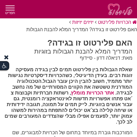
תפריט
הכרויות פלירטוט
יזיזים יזיזות
האם פלירטוט זו בגידה? המדריך המלא להבנת הגבולות
האם פלירטוט זו בגידה?
המדריך המלא להבנת הגבולות בזוגיות
מאת: דניאלה דדון - סיידוף
שאלת הגבולות בין פלירטוט תמים לבין בגידה מעסיקה
זוגות רבים. בעידן הדיגיטלי, כשהכרויות דיסקרטיות נגישות
יותר מתמיד, חשוב להבין היכן עובר הגבול.הטכנולוגיה
המודרנית טשטשה את הקווים המסורתיים של מה נחשב
לבגידה.
אתר הכרויות מומלץ
, רשתות חברתיות וקבוצות צ
´אט פתחו אפשרויות חדשות לאינטראקציה רומנטית, גם
עבור אנשים בזוגיות. לייק תמים על תמונה, תגובה ידידותית
או שיחה קלילה בצ´אט יכולים להתפתח במהירות למשהו
עמוק יותר, לפעמים אפילו מבלי שהצדדים המעורבים שמים
לב לכך.
המורכבות גוברת במיוחד בתחום של הכרויות למבוגרים, שם