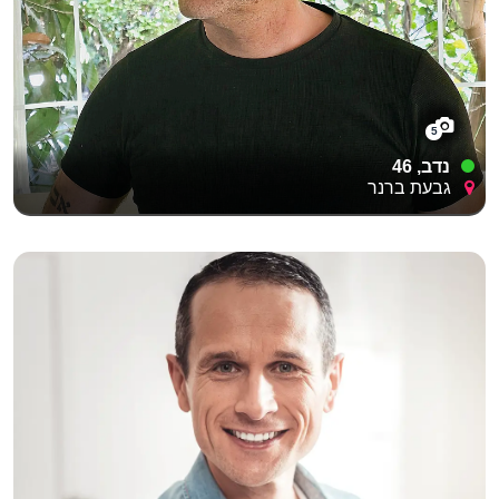
5
נדב, 46
גבעת ברנר