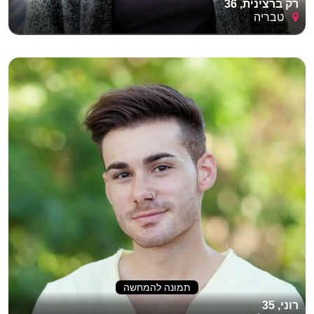
רק ברצינית, 36
טבריה
תמונה להמחשה
רוני, 35