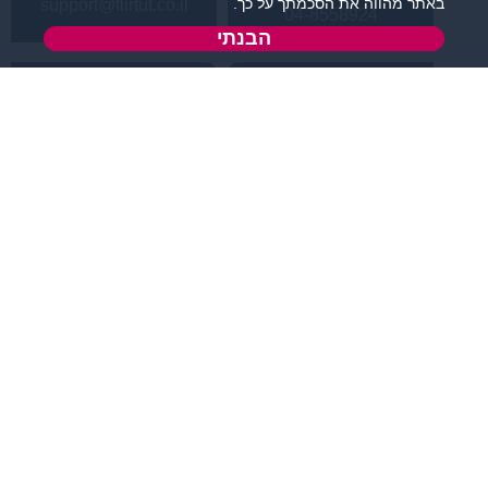
באתר מהווה את הסכמתך על כך.
support@flirtut.co.il
04-8558924
הבנתי
א’ - ה’, בשעות 09:00-
טופס יצירת קשר
15:00
פרטי האתר
מידע ותוכן
קטגוריות מובילות
תחומי עניין