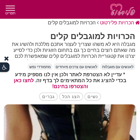
תפריט
הכרויות פלירטוט
הכרויות למוגבלים קלים
הכרויות למוגבלים קלים
מגבלה היא לא משהו שצריך לעצור אתכם מללכת ולהשיג את
מה שאתם רוצים בחיים כך גם בתחום הזוגיות ולכן כדי לסייע
יצרנו את קטגוריית הכרויות למוגבלים קלים שמאפשרת לכם
להכיר מישהו או מישהי בעלי מגבלה קלה מה שיקל על ההכרות
לאנשים עם מוגבלות
לאנשים עם צרכים מיוחדים
מתמודדי נפש
ויוביל אתכם עוד צעד להשגת זוגיות נפלאה ומאושרת. שיהיה
בהצלחה.
* עדיין לא הצטרפת לאתר ולכן אין לנו מספיק מידע
בכדי להציג את כל המתאימים לך בדף זה.
לחצו כאן
והצטרפו בחינם!
נשים
הצג הכל
גברים