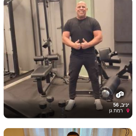
2
יניב, 56
רמת גן