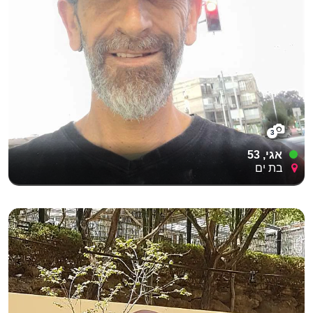
3
אגי, 53
בת ים