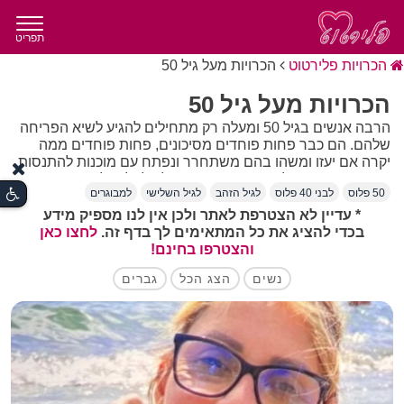
תפריט
הכרויות פלירטוט
הכרויות מעל גיל 50
הכרויות מעל גיל 50
הרבה אנשים בגיל 50 ומעלה רק מתחילים להגיע לשיא הפריחה
שלהם. הם כבר פחות פוחדים מסיכונים, פחות פוחדים ממה
יקרה אם יעזו ומשהו בהם משתחרר ונפתח עם מוכנות להתנסות
בדברים חדשים, לקחת את הסיכונים ולא לאלו שלא בזוגיות גם
50 פלוס
לבני 40 פלוס
לגיל הזהב
לגיל השלישי
למבוגרים
ליצור הכרויות מעל גיל 50 מלאות בתעוזה והתרגשות. כאן
בקטגוריית הכרות מעל גיל 50 תמצאו מבחר נשים וגברים
* עדיין לא הצטרפת לאתר ולכן אין לנו מספיק מידע
שעברו את העשור החמישי בחייהם ומוכנים לקשר.
בכדי להציג את כל המתאימים לך בדף זה.
לחצו כאן
והצטרפו בחינם!
נשים
הצג הכל
גברים