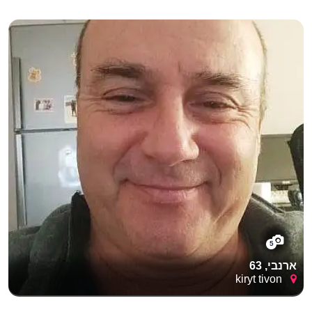
5
ארנבי, 63
kiryt tivon