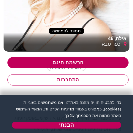
תמונה להמחשה
אילה, 46
כפר סבא
הרשמה חינם
הצג עוד תוצאות
התחברות
כדי להבטיח חוויה מהנה באתרנו, אנו משתמשים בעוגיות
הכרויות מעל גיל 50
(cookies), כמפורט בעמוד
מדיניות הפרטיות
. המשך השימוש
באתר מהווה את הסכמתך על כך.
גיל 50 כבר עבר חלף לו, אך לא נראה שיש באופק זוגיות
חדשה ומרעננת שתמלא את חייכם. בגיל זה וודאי חוויתם
הבנתי
כמה יחסים זוגיים רציניים וממושכים, ואולי אף