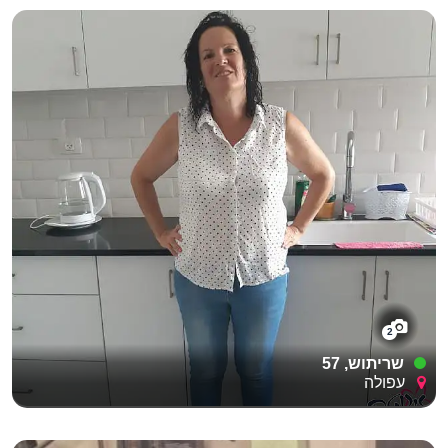
2
שריתוש, 57
עפולה