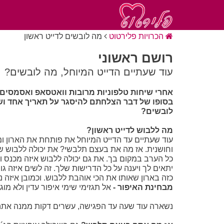
הכרויות פלירטוט
מה לובשים לדייט ראשון
רושם ראשוני
עוד שעתיים הדייט המיוחל, מה לובשים?
אחרי שיחות טלפוניות מרובות וואטסאפ ואסמסים
בסופו של דבר הצלחתם להיסגר על תאריך אחד ו
לובשים?
מה ללבוש לדייט ראשון?
עוד שעתיים עד הדייט המיוחל את פותחת את הארון 
וחושנית. אז מה את בעצם תלבשי? את יכולה ללבוש ש
כל הערב במקום בך. את גם יכולה ללבוש איזה מכנס ו
יתאים לך ויענה על כל הדרישות שלך. זה לשים איזה ג
כזה בארון שאותו את הכי אוהבת ללבוש. וכמובן איזה 
מבחינת האיפור -
אל תגזימי שימי איפור עדין ולא מו
נשארה עוד שעה עד הפגישה, עשרים דקות ממנה אתה