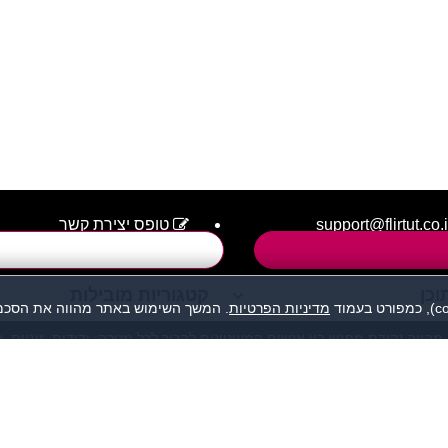
support@flirtut.co.i
טופס יצירת קשר
וכן
קטגוריות מובילות
מדיניות הפרטיות
. המשך השימוש באתר מהווה את הסכמת
מהווה נקודת מפגש בין אנשים המעוניינים להכיר לכל מטרה: ידידות, זוגיות, 
אנו מסירים כל אחריות לגבי תוכן הפניות, אנשים, התמונות או כל נושא אחר.
תה, לפנות למתאימים עבורך בלבד ולהתנהג בהתאם לכללים הנהוגים בכל מקום
© כל הזכויות שמורות - הכרויות פלירטוט 2026