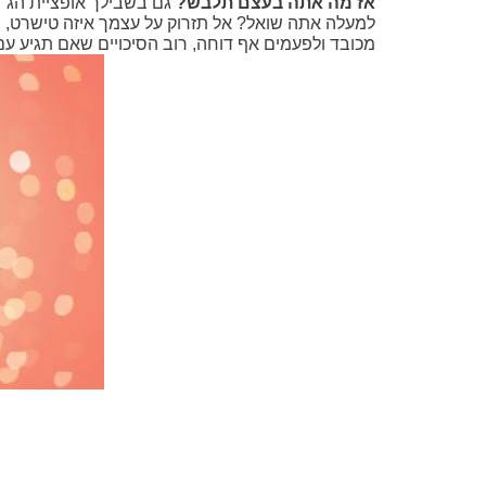
אז מה אתה בעצם תלבש?
גם בשבילך אופציית הג´י
למעלה אתה שואל? אל תזרוק על עצמך איזה טישרט, שי
מכובד ולפעמים אף דוחה, רוב הסיכויים שאם תגיע עם 