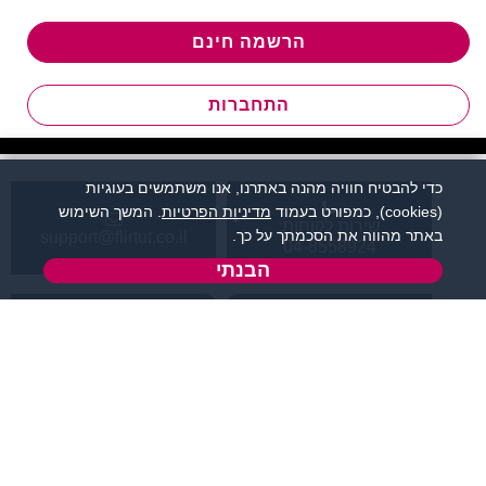
הרשמה חינם
התחברות
כדי להבטיח חוויה מהנה באתרנו, אנו משתמשים בעוגיות
(cookies), כמפורט בעמוד
מדיניות הפרטיות
. המשך השימוש
שירות לקוחות:
באתר מהווה את הסכמתך על כך.
support@flirtut.co.il
04-8558924
הבנתי
א’ - ה’, בשעות 09:00-
טופס יצירת קשר
15:00
פרטי האתר