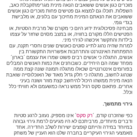
מוכרים כגון אנשים ששואבים הנאה מינית מגרימת/קבלת כאב,
השפלות. תוכלו גם למצוא גם פטישים פחות מוכרים כגון אנשים
ששואבים את הנאתם המינית מחיכוך עם בלונים, או מלבישת
בגדי גומי.
מבחינה פסיכולוגית ידוע היום כי מקורם של מרבית הסטיות, או
הפטישים הללו מקורם בחוויה, או במצב מסוים שחזר על עצמו
בילדות והתקשר איכשהו לגירוי מיני.
למרות שהיה נהוג לתייג סוטים כאנשים שונים וחסרי תקנה, עם
התפתחות האינטרנט והתרחבות אפשרויות התקשורת בין
אנשים, התגלה כי אנשים רבים פשוט שמרו את עצמם ´בארון´
מפחד שמה הם היחידים. כשבוחנים את כמות האנשים המבלים
בפורומים אינטרנטיים שכאלו מתגלה תמונה שונה קצת ממה
שנהוג לחשוב, מתגלה כי חלק גדול מאוד של האוכלוסייה שואבת
הנאה מינית ממשהו היכול להיחשב קצת מוזר ושונה בעיני
אחרים. פתאום סקס רגיל ממש נראה כמשעמם ולא חוויתי כלל
וכלל.
גירוי מתמשך.
כפי שהזכרנו קודם, ´
רק סקס
´ אינו מספיק. נעזוב לרגע סטיות
ודברים מיוחדים, מרביתכם לא היו מגיעים לרמת גירוי גבוהה
במיוחד במידה והייתם קופצים ישירות לשלב החדירה. אחד
מאמצעי הגירוי העיקריים בחברה שלנו הוא העניין של משחק