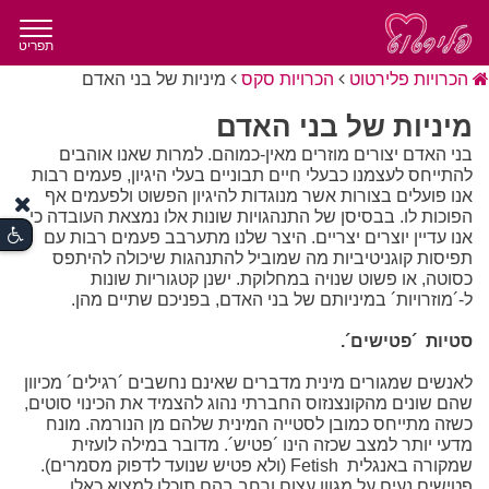
תפריט
הכרויות פלירטוט
הכרויות סקס
מיניות של בני האדם
מיניות של בני האדם
בני האדם יצורים מוזרים מאין-כמוהם. למרות שאנו אוהבים
להתייחס לעצמנו כבעלי חיים תבוניים בעלי היגיון, פעמים רבות
אנו פועלים בצורות אשר מנוגדות להיגיון הפשוט ולפעמים אף
הפוכות לו. בבסיסן של התנהגויות שונות אלו נמצאת העובדה כי
אנו עדיין יוצרים יצריים. היצר שלנו מתערבב פעמים רבות עם
תפיסות קוגניטיביות מה שמוביל להתנהגות שיכולה להיתפס
כסוטה, או פשוט שנויה במחלוקת. ישנן קטגוריות שונות
ל-´מוזרויות´ במיניותם של בני האדם, בפניכם שתיים מהן.
סטיות  ´פטישים´.
לאנשים שמגורים מינית מדברים שאינם נחשבים ´רגילים´ מכיוון
שהם שונים מהקונצנזוס החברתי נהוג להצמיד את הכינוי סוטים,
כשזה מתייחס כמובן לסטייה המינית שלהם מן הנורמה. מונח
מדעי יותר למצב שכזה הינו ´פטיש´. מדובר במילה לועזית
שמקורה באנגלית  Fetish (ולא פטיש שנועד לדפוק מסמרים).
פטישים נעים על מגוון עצום ורחב בהם תוכלו למצוא כאלו