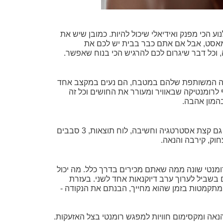
ע הכי מפנק ואידיאלי שיכול להיות. כמובן שיש את
 מאסט, אבל אם אתם כבר בבית יש לכם את
ה, וכל דבר שיגרום לכם להרגיש הכי בנוח שאפשר.
העבודה המשותפת שלהם במטבח, הם נעים במקצב אחד
לרומנטיקה שבאוויר ומעורר את החושים וכל זה
המון אהבה.
אין כמו לעורר את האהבה מידי פעם עם יצר תחרותי שיכניס פלפל לאווירה. כל שאתם צריכים זה משחק קופסה אהוב שיכיל גם קצת אסטרטגיה וחשיבה, לוח תוצאות, 3 סבבים
וק, קירבה והנאה.
מנטי שונה ממה שאתם מכירים בדרך כלל. מה יכול
ים בשביל לערוך ערב דיוקנאות אחד לשני. בעזרת
 מתקמטות בזמן שהוא מחייך, הבנתם את הנקודה -
הנאה ומקסימום חוויות למפגש רומנטי בצל האזעקות.