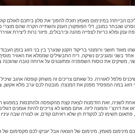
כם הבייתה! במינימום מאמץ תוכלו להפוך את סלון ביתכם לאולם קולנו
: הסרט שנבחר כמובן, דלי הפופקורן הענק והשתייה הקרה שהם מוצרי
 ענק ומלא כריות לצפייה מהנה וכירבולים, פיזור נרות ליצירת אוויר
שהו מאוד חושני ורומנטי בריקוד הקטן שנערך בין בני הזוג בזמן 
חד בשני ומגניבים נשיקה, ריח התבשילים שממלא את האוויר מוסיף 
י, משיקים את כוסות השמפניה ומתענגים על ארוחה טובה שהוכנה ב
הזוג במה המפסיד מפנק את המנצח. מובטח לכם ערב מלא אקשן, צח
 אחת לשניה, זאת הזדמנות לצאת קצת מהקופסה ולהתנסות במפגש רו
או את דוינצ´י והמונה ליזה. אתם ממש לא צריכים להיות אומנים דגול
 פתאום תשימו לב לנקודת חן שלא ראיתם קודם, או לצורה שבה עיניו
מכם מינימום מאמץ, מינימום של הוצאה אבל יעניקו לכם מקסימום של 