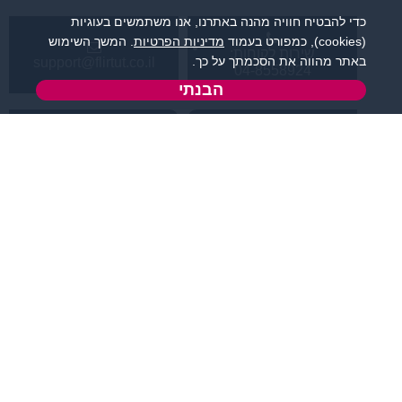
כדי להבטיח חוויה מהנה באתרנו, אנו משתמשים בעוגיות
(cookies), כמפורט בעמוד
מדיניות הפרטיות
. המשך השימוש
שירות לקוחות:
באתר מהווה את הסכמתך על כך.
support@flirtut.co.il
04-8558924
הבנתי
א’ - ה’, בשעות 09:00-
טופס יצירת קשר
15:00
פרטי האתר
מידע ותוכן
קטגוריות מובילות