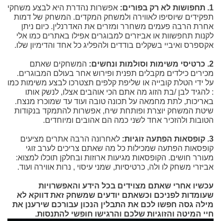
1. תחפושות לא רק בפורים:
אפשרות נהדרת היא לבצע משחקי
תפקידים שיוסיפו לאווירה ולמשחק המקדים. המשחק של דמות
אחרת הרבה פעמים משחרר ומזרים את האדרנלין. כיום ניתן
לקנות תחפשוות או אביזרים למבוגרים אפילו באתרים כמו אלי
אקספרס ואיביי בשקלים בודדים ולהפליג כל אחד והדימיון שלו.
2. כרטיסי משימות וסולמות ונחשים:
המשחקים שאתם
מכירים כילדים מקבלים תפנית ופירוש אחר בעולם המבוגרים.
על ידי הטלת קובייה או שליפת קלפים תצטרכו לבצע משימות כמו
: להגיד לבן /בת הזוג מה אתם הכי אוהבים אצלו, לנשק אותו
באריכות, לתת מחמאה על תכונה טובה ועוד עד שמוכרז מנצח.
שיטת המשחק יוצרת ופותחת שיח, אפשרות להתמקד בנקודות
הטובות ולהזכיר אחד לשני כמה הם אהובים ומיוחדים.
3. קופסאות הפתעה זוגיות:
לאחרונה הרבה אתרים מציעים
קופסאות הפתעה שמכילות כל מה שאתם צריכים לערב זוגי
מעורר חושים. הקופסאות מגיעות ארוזות ובחלקן תוכלו למצוא:
אביזרי משחק לו ולה, כרטיסיות, שמני עיסוי , נרות אווירה ועוד.
עכשיו אחרי שאתם מצוידים בכל הידע והאפשרויות
שעומדות לפניכם וכשאתם יודעים שמשחק זאת דווקא לא
מילה גסה חפשו לכם את התבלין הנכון עבורכם שירענן את
חיי המיטה והזוגיות שלכם והרגישו חופשי להתנסות.