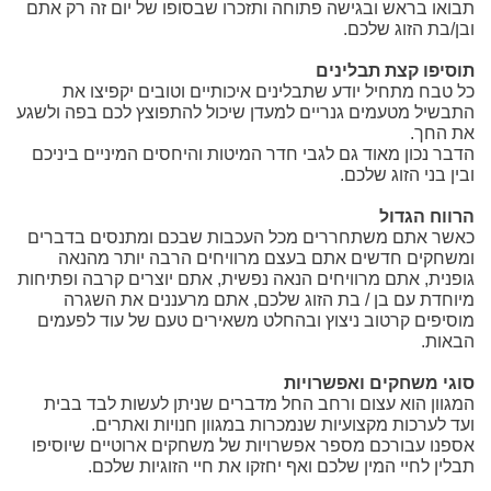
תבואו בראש ובגישה פתוחה ותזכרו שבסופו של יום זה רק אתם
ובן/בת הזוג שלכם.
תוסיפו קצת תבלינים
כל טבח מתחיל יודע שתבלינים איכותיים וטובים יקפיצו את
התבשיל מטעמים גנריים למעדן שיכול להתפוצץ לכם בפה ולשגע
את החך.
הדבר נכון מאוד גם לגבי חדר המיטות והיחסים המיניים ביניכם
ובין בני הזוג שלכם.
הרווח הגדול
כאשר אתם משתחררים מכל העכבות שבכם ומתנסים בדברים
ומשחקים חדשים אתם בעצם מרוויחים הרבה יותר מהנאה
גופנית, אתם מרוויחים הנאה נפשית, אתם יוצרים קרבה ופתיחות
מיוחדת עם בן / בת הזוג שלכם, אתם מרעננים את השגרה
מוסיפים קרטוב ניצוץ ובהחלט משאירים טעם של עוד לפעמים
הבאות.
סוגי משחקים ואפשרויות
המגוון הוא עצום ורחב החל מדברים שניתן לעשות לבד בבית
ועד לערכות מקצועיות שנמכרות במגוון חנויות ואתרים.
אספנו עבורכם מספר אפשרויות של משחקים ארוטיים שיוסיפו
תבלין לחיי המין שלכם ואף יחזקו את חיי הזוגיות שלכם.