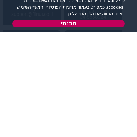
כדי להבטיח חוויה מהנה באתרנו, אנו משתמשים בעוגיות
(cookies), כמפורט בעמוד
מדיניות הפרטיות
. המשך השימוש
שירות לקוחות:
באתר מהווה את הסכמתך על כך.
support@flirtut.co.il
04-8558924
הבנתי
א’ - ה’, בשעות 09:00-
טופס יצירת קשר
15:00
פרטי האתר
מידע ותוכן
קטגוריות מובילות
תחומי עניין