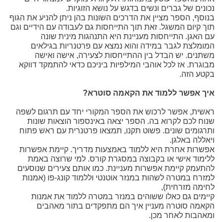
נכונים של גברים ונשים בדגש על נושא הזוגיות.
בנוסף, הספר מציין את הדרכים השונות בהן ניתן להניע את הגוף
תוך קיום המשגל. זאת תוך התייחסות גם לעבודה עם הידיים וגם
עם האגן. התייחסות מעניינת היא התנהגות מינית שונה
המומלצת לגבר במידה והוא נמצא עם פרטנריות בגילאים
משתנים. יש הבדל בין ההתייחסות לצעירה, אישה ואישה
מבוגרת. אז לכל אוהבי המילפיות ביניכם כדאי להתמקד דווקא
בקטע הזה.
איך אפשר ללמוד את הקאמה סוטרא?
ראשית, אפשר לרכוש את הספר המקורי יחד עם תרגום לשפה
שנוח לכם לקרוא בה. הספר יצאה באינספור הוצאות שונות
ותרגומים שונים. פשוט תקנו, תמצאו פרטנרית עם ראש פתוח
ויאללה באלגן.
אפשרות אחרת היא ללמוד באמצעות מדריך. קיימת אפשרות
ללימוד אישי או בקבוצה במסגרת קורס. למי שרוצה באמת
להתעמק קיימת אפשרות מעניינת. כמו אותם צעירים שנוסעים
למזרח במטרה לשהות במנזר אוטנטי וללמוד קונג-פו (אמנות
לחימה מזרחית),
קיימים גם כאלו ששוהים במנזר במטרה ללמוד את אמנות
הקאמה סוטרה מעניין איך הם מתפקדים בתור מאהבים
ומאהבות לאחר מכן.