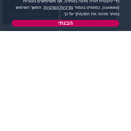
כדי להבטיח חוויה מהנה באתרנו, אנו משתמשים בעוגיות
(cookies), כמפורט בעמוד
מדיניות הפרטיות
. המשך השימוש
שירות לקוחות:
באתר מהווה את הסכמתך על כך.
support@flirtut.co.il
04-8558924
הבנתי
א’ - ה’, בשעות 09:00-
טופס יצירת קשר
15:00
פרטי האתר
מידע ותוכן
קטגוריות מובילות
תחומי עניין