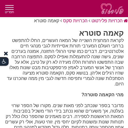
תפריט
הכרויות פלירטוט
הכרויות סקס
קאמה סוטרא
קאמה סוטרא
לקראת המחצית השנייה של המאה העשרים, החלו להתפשט
ברחבי העולם המערבי תורות אסייתיות לגבי מנהגי חיים
אלטרנטיביים. דברים כמו שינוי הרגלי התזונה, אמונה בערכים
שונים, גישה שונה להתעמלות ואפילו לסקס. התפוצה הרחבה
שבה התפשטו התורות הללו מעידה לא רק על טיבן, אלא על
הצורך של אנשי המערב לאמץ פרספקטיבות מבט שונות מאלו
שהיו רגילים אליהן. בנושא סקס, הקאמה סוטרא מציעה
הסתכלות שונה לגמרי ותפיסה חדשה לגבי מין ממה שהכרנו עד
היום.
מהי הקאמה סוטרה?
מדובר בספר שנכתב לפני מאות שנים. מקורו של הספר שרוי
בעלטה, אך משערים שהוא נכתב בידי הודי משכיל בסביבות
המאות הראשונות לספירה. רבים מאמינים שהספר כולו כולל רק
תנוחות שונות ומשונות לקיום יחסי מין. זוהי טעות, אולי רק עשרים
אחוז מהספר עוסק בתנוחות. חלק גדול מוקדש למנהגי חיים