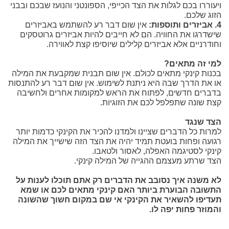
ויעוררו בכם לגלות את הצד הכייפי, הספונטני והנועז שבכם ובבני
הזוג שלכם.
4. אביזרים ותוספות:
אין שום דבר רע להשתמש באביזרים
שישדרגו את החוויה. הם לא חייבים להיות אביזרים גרוטסקים
וחודרניים אלא אביזרים קלילים שיוסיפו קצת לאווירה.
למי זה מתאים?
בכנות קינקי מתאים לכולם. אין שום תבנית שמקבעת את המילה
או את הדרך שבה היא ניתנת לשימוש. אין שום דבר רע להתנסות
בדברים חדשים, לפתוח את הראש למקומות אחרים ולחשיבה
קצת שונה שתפלפל לכם את הזוגיות.
הצד שנגד
למרות כל הדברים שציינו ולמדנו להכיר את הקינקי כדמות יותר
רגועה ופחות בועטת תמיד יהיה את הצד הזה שישייך את המילה
קינקי לסטיגמה האפלה, לאסור ולטאבו.
הצד שרתע מעצמם ההגייה של המילה קינקי.
לא משנה איך נסובב את הדברים רק אתם תוכלו לענות על
התשובה הבוערת ביותר האם קינקי מתאים לכם או שמא
תעדיפו להשאיר את הקינקי אי שם במקום חשוך שהשונה
והמוזר פחות יפה לו.