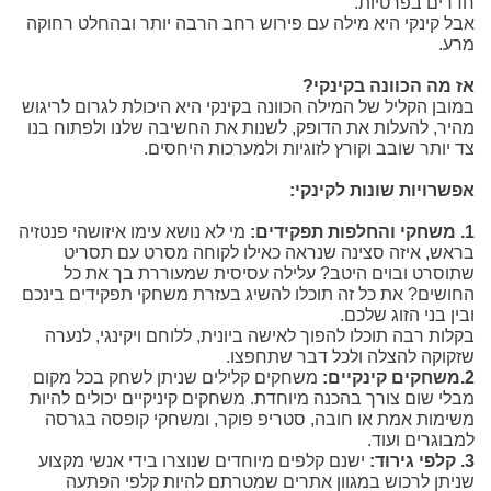
חדרים בפרטיות.
אבל קינקי היא מילה עם פירוש רחב הרבה יותר ובהחלט רחוקה
מרע.
אז מה הכוונה בקינקי?
במובן הקליל של המילה הכוונה בקינקי היא היכולת לגרום לריגוש
מהיר, להעלות את הדופק, לשנות את החשיבה שלנו ולפתוח בנו
צד יותר שובב וקורץ לזוגיות ולמערכות היחסים.
אפשרויות שונות לקינקי:
1. משחקי והחלפות תפקידים:
מי לא נושא עימו איזושהי פנטזיה
בראש, איזה סצינה שנראה כאילו לקוחה מסרט עם תסריט
שתוסרט ובוים היטב? עלילה עסיסית שמעוררת בך את כל
החושים? את כל זה תוכלו להשיג בעזרת משחקי תפקידים בינכם
ובין בני הזוג שלכם.
בקלות רבה תוכלו להפוך לאישה ביונית, ללוחם ויקינגי, לנערה
שזקוקה להצלה ולכל דבר שתחפצו.
2.משחקים קינקיים:
משחקים קלילים שניתן לשחק בכל מקום
מבלי שום צורך בהכנה מיוחדת. משחקים קיניקיים יכולים להיות
משימות אמת או חובה, סטריפ פוקר, ומשחקי קופסה בגרסה
למבוגרים ועוד.
3. קלפי גירוד:
ישנם קלפים מיוחדים שנוצרו בידי אנשי מקצוע
שניתן לרכוש במגוון אתרים שמטרתם להיות קלפי הפתעה