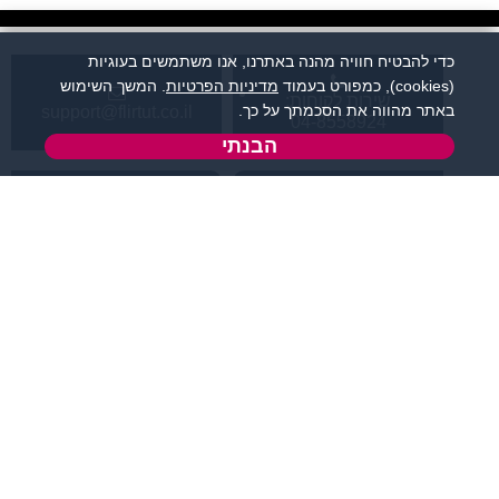
כדי להבטיח חוויה מהנה באתרנו, אנו משתמשים בעוגיות
(cookies), כמפורט בעמוד
מדיניות הפרטיות
. המשך השימוש
שירות לקוחות:
באתר מהווה את הסכמתך על כך.
support@flirtut.co.il
04-8558924
הבנתי
א’ - ה’, בשעות 09:00-
טופס יצירת קשר
15:00
פרטי האתר
מידע ותוכן
קטגוריות מובילות