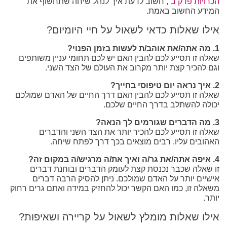
הכרויות פרק ב´
, חשוב לדעת איך לנהל שיחה שתחשוף את
המידע החשוב באמת.
אילו שאלות כדאי לשאול על חיי היומיום?
1. מה אתה/את אוהב/ת לעשות בזמן הפנוי?
שאלה זו תסייע לכם להבין האם יש לכם תחומי עניין משותפים
וגם להכיר קצת יותר מקרוב את העולם של הצד השני.
2. איך נראה יום טיפוסי בחייך?
שאלה זו תסייע לכם להבין האם דרך החיים של האדם שמולכם
יכולה להשתלב בדרך החיים שלכם.
3. מה הדברים שגורמים לך הנאה?
שאלה זו תסייע לכם להכיר יותר את הצד השני והדברים
האהובים עליו. רבים מוצאים בכך דרך לפתח שיחה.
4. איפה אתה/את גר/ה ואיך את/ה מרגיש/ה במקום זה?
זו שאלה שכבר נכנסת קצת לעומק הדברים ובוחנת דברים
אישיים יותר על האדם שמולכם. ניתן להסיק הרבה דברים
משאלה זו, כמו האם הקשר יכול להחזיק במידה ואתם גרים רחוק
יותר.
אילו שאלות מומלץ לשאול על קריירה ושאיפות?