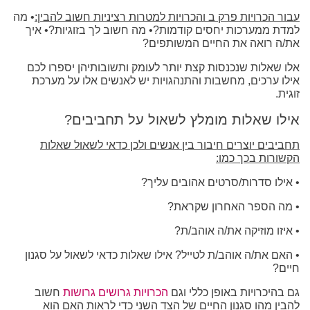
עבור הכרויות פרק ב והכרויות למטרות רציניות חשוב להבין:
• מה
למדת ממערכות יחסים קודמות?• מה חשוב לך בזוגיות?• איך
את/ה רואה את החיים המשותפים?
אלו שאלות שנכנסות קצת יותר לעומק ותשובותיהן יספרו לכם
אילו ערכים, מחשבות והתנהגויות יש לאנשים אלו על מערכת
זוגית.
אילו שאלות מומלץ לשאול על תחביבים?
תחביבים יוצרים חיבור בין אנשים ולכן כדאי לשאול שאלות
הקשורות בכך כמו:
• אילו סדרות/סרטים אהובים עליך?
• מה הספר האחרון שקראת?
• איזו מוזיקה את/ה אוהב/ת?
• האם את/ה אוהב/ת לטייל? אילו שאלות כדאי לשאול על סגנון
חיים?
גם בהיכרויות באופן כללי וגם
הכרויות גרושים גרושות
חשוב
להבין מהו סגנון החיים של הצד השני כדי לראות האם הוא