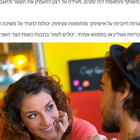
י משותף והתאמת לוח זמנים, מעידה על רצון להעמיק את הקשר ולהעביר
 חיוביות על אישיותך ומחמאות עקיפות, יכולות להעיד על משיכה אישית
הכרויות אונליין או במפגש אמיתי, יכולים לעזור בהבנת כוונות הצד השנ