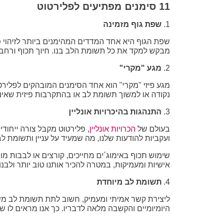
11 סימנים מפתיעים לפלירטוט
1.
שפת גוף מזמינה
שפת הגוף היא אחד המדדים המהימנים ביותר לזיהוי פלי
מבקש למקד את כל תשומת הלב בנו. חיוך תכוף ורחב, במ
2.
מגע "מקרי"
מגע פיזי "מקרי" הוא אחד הסימנים המובהקים לפלירטו
נקודה או למשוך תשומת לב או בהתקרבות פיזית שאי
3.
התנהגות בהיכרויות אונליין
בעולם של
הכרויות אונליין
, פלירטוט מקבל צורה ייחודי
ועקביות להודעות שלנו, מה שמעיד על עניין ותשומת ל
שימוש תכוף באימוג´ים מחייכים, קורצים או לבבות מ
אישיות ומעמיקות, במטרה להכיר אותנו טוב יותר ולבנ
4.
תשומת לב מיוחדת
ליצירת קשר אמיתי ומעמיק, חשוב לתת תשומת לב מיוחדת
היומיומיים והקשבה מלאה לדבריו. כך אנו מראים לו שאנ