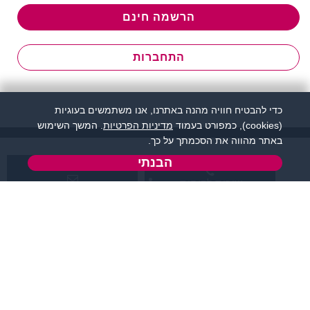
הרשמה חינם
התחברות
כדי להבטיח חוויה מהנה באתרנו, אנו משתמשים בעוגיות
(cookies), כמפורט בעמוד
מדיניות הפרטיות
. המשך השימוש
באתר מהווה את הסכמתך על כך.
הבנתי
שירות לקוחות:
support@flirtut.co.il
04-8558924
א’ - ה’, בשעות 09:00-
טופס יצירת קשר
15:00