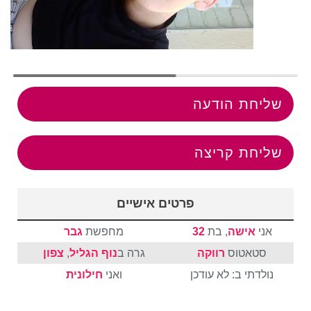
שליחת הודעה
שליחת קריצה
פרטים אישיים
אני
אישה
, בת
32
מחפשת
גבר
סטאטוס
רווקה
גרה ב
נוף הגליל
,
צפון
נולדתי ב: לא עודכן
ואני
חילונית