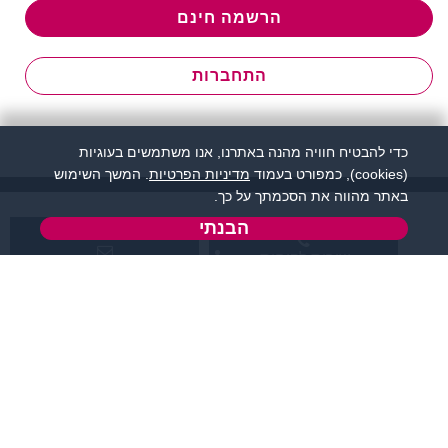
הרשמה חינם
התחברות
כדי להבטיח חוויה מהנה באתרנו, אנו משתמשים בעוגיות
(cookies), כמפורט בעמוד
מדיניות הפרטיות
. המשך השימוש
באתר מהווה את הסכמתך על כך.
הבנתי
שירות לקוחות:
support@flirtut.co.il
04-8558924
א’ - ה’, בשעות 09:00-
טופס יצירת קשר
15:00