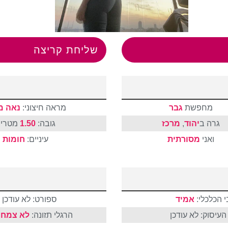
שליחת קריצה
מחפשת
גבר
מראה חיצוני:
נאה מ
גרה ב
יהוד
,
מרכז
גובה:
1.50
מטרי
ואני
מסורתית
עיניים:
חומות
 הכלכלי:
אמיד
ספורט: לא עודכן
עיסוק: לא עודכן
הרגלי תזונה:
לא צמחו