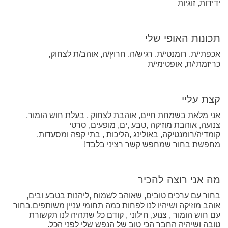
ידידות, זוגיות
תכונות האופי שלי
אכפתי/ת, רומנטי/ת, רגיש/ה, חרוץ/ה, אוהב/ת לצחוק,
כריזמתי/ת, אופטימי/ת
קצת עליי
אני מלאת בשמחת חיים, אוהבת לצחוק , בעלת חוש הומור,
צנועה, אוהבת מוזיקה ,טבע ,ים, מופעים, סרטי
קומדיה/רומנטיקה, באולינג ,הליכות , בתי קפה ומסעדות.
מחפשת בחור שמחפש קשר רציני בלבד!
מה אני רוצה להכיר
בחור עם ערכים טובים, שאוהב לשמוח ,ליהנות בטבע ובים,
אוהב מוזיקה ושיהיו לנו לפחות כמה תחומי עניין משותפים,בחור
עם חוש הומור , צנוע, חילוני , קודם כל שתהיה לנו תקשורת
טובה ושיהיה החבר הכי טוב של הנפש שלי לפני הכל.