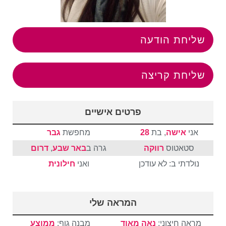
שליחת הודעה
שליחת קריצה
פרטים אישיים
אני
אישה
, בת
28
מחפשת
גבר
סטאטוס
רווקה
גרה ב
באר שבע
,
דרום
נולדתי ב: לא עודכן
ואני
חילונית
המראה שלי
מראה חיצוני:
נאה מאוד
מבנה גוף:
ממוצע