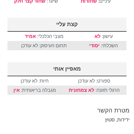
עיניים:
שחורות
שיער:
שחור
קצר
חלק
קצת עליי
עישון:
לא
מצבי הכלכלי:
אמיד
השכלתי:
יסודי
תחום העיסוק: לא עודכן
מאפיין אותי
ספורט: לא עודכן
חיות: לא עודכן
הרגלי תזונה:
לא צמחונית
מגבלה בריאותית:
אין
מטרת הקשר
ידידות, סטוץ