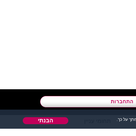
א’ - ה’, בשעות 09:00-15:00
התחברות
ך על כך.
הבנתי
תחומי עניין
אהבה או כל דבר אחר.