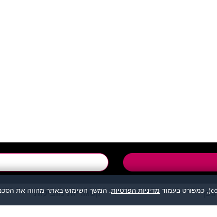
support@flirtut.co.i
טופס יצירת קשר
מדיניות הפרטיות
. המשך השימוש באתר מהווה את הסכמת
וכן
קטגוריות מובילות
מהווה נקודת מפגש בין אנשים המעוניינים להכיר לכל מטרה: ידידות, זוגיות, 