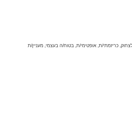
לצחוק, כריזמתי/ת, אופטימי/ת, בטוח/ה בעצמי, מעניין/ת