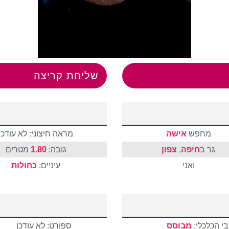
שליחת קריצה
מחפש
אישה
מראה חיצוני: לא עודכן
גר ב
חיפה
,
צפון
גובה:
1.80
מטרים
ואני
עיניים:
כחולות
י הכלכלי:
מבוסס
ספורט: לא עודכן