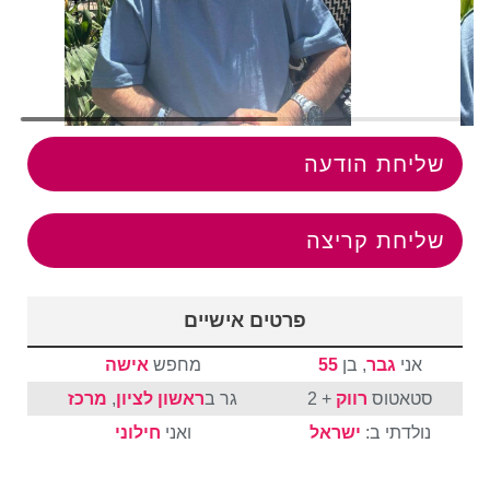
שליחת הודעה
שליחת קריצה
פרטים אישיים
אני
גבר
, בן
55
מחפש
אישה
סטאטוס
רווק
+ 2
גר ב
ראשון לציון
,
מרכז
נולדתי ב:
ישראל
ואני
חילוני