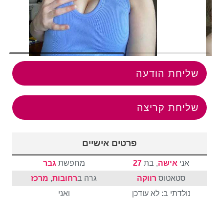
שליחת הודעה
שליחת קריצה
פרטים אישיים
אני
אישה
, בת
27
מחפשת
גבר
סטאטוס
רווקה
גרה ב
רחובות
,
מרכז
נולדתי ב: לא עודכן
ואני