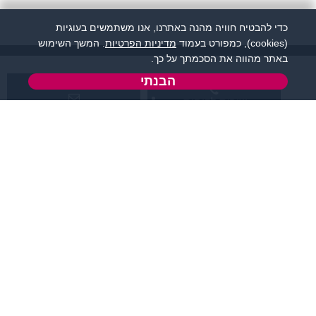
כדי להבטיח חוויה מהנה באתרנו, אנו משתמשים בעוגיות
(cookies), כמפורט בעמוד
מדיניות הפרטיות
. המשך השימוש
באתר מהווה את הסכמתך על כך.
הבנתי
שירות לקוחות:
support@flirtut.co.il
04-8558924
א’ - ה’, בשעות 09:00-
טופס יצירת קשר
15:00
פרטי האתר
מידע ותוכן