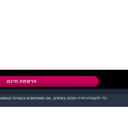
שירות לקוחות:
04-8558924
l
הרשמה חינם
כדי להבטיח חוויה מהנה באתרנו, אנו משתמשים בעוגיות (cookies), כמפורט בעמוד
פרטי האתר
מידע ות
אתר הכרויות פלירטוט 
יש להקפיד לשמור על שפה נאו