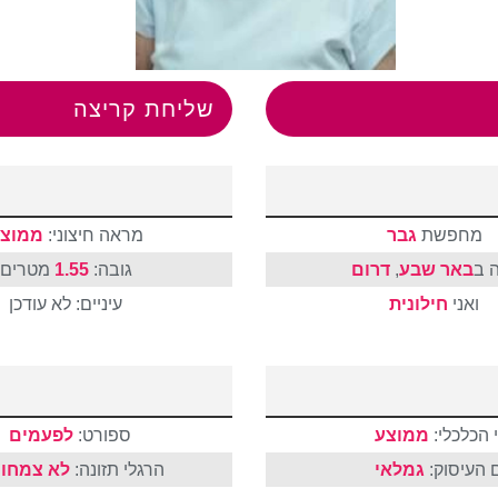
שליחת קריצה
מחפשת
גבר
מראה חיצוני:
ממוצ
 ב
באר שבע
,
דרום
גובה:
1.55
מטרים
ואני
חילונית
עיניים: לא עודכן
 הכלכלי:
ממוצע
ספורט:
לפעמים
 העיסוק:
גמלאי
הרגלי תזונה:
לא צמחונ