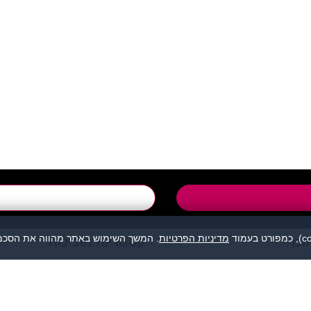
support@flirtut.co.i
טופס יצירת קשר
מדיניות הפרטיות
. המשך השימוש באתר מהווה את הסכמת
וכן
קטגוריות מובילות
מהווה נקודת מפגש בין אנשים המעוניינים להכיר לכל מטרה: ידידות, זוגיות, 
אנו מסירים כל אחריות לגבי תוכן הפניות, אנשים, התמונות או כל נושא אחר.
תה, לפנות למתאימים עבורך בלבד ולהתנהג בהתאם לכללים הנהוגים בכל מקום