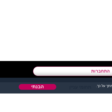
א’ - ה’, בשעות 09:00-15:00
התחברות
ך על כך.
הבנתי
תחומי עניין
אהבה או כל דבר אחר.
 אחר בו ניתן להכיר אנשים.