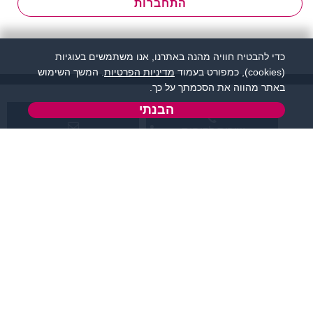
התחברות
כדי להבטיח חוויה מהנה באתרנו, אנו משתמשים בעוגיות
(cookies), כמפורט בעמוד
מדיניות הפרטיות
. המשך השימוש
באתר מהווה את הסכמתך על כך.
הבנתי
שירות לקוחות:
support@flirtut.co.il
04-8558924
א’ - ה’, בשעות 09:00-
טופס יצירת קשר
15:00
פרטי האתר