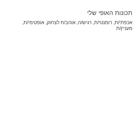
תכונות האופי שלי
אכפתי/ת, רומנטי/ת, רגיש/ה, אוהב/ת לצחוק, אופטימי/ת,
מעניין/ת