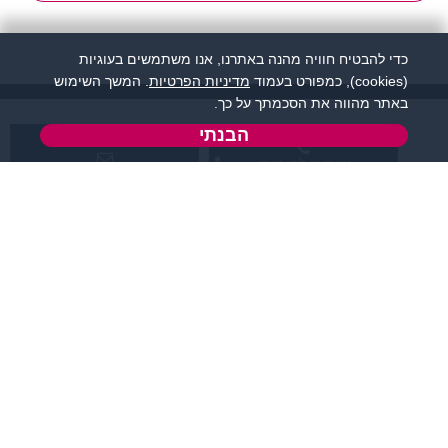
כדי להבטיח חוויה מהנה באתרנו, אנו משתמשים בעוגיות
(cookies), כמפורט בעמוד
מדיניות הפרטיות
. המשך השימוש
באתר מהווה את הסכמתך על כך.
הבנתי
שירות לקוחות:
support@flirtut.co.il
04-8558924
א’ - ה’, בשעות 09:00-
טופס יצירת קשר
15:00
פרטי האתר
מידע ותוכן