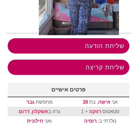
שליחת הודעה
שליחת קריצה
פרטים אישיים
אני
אישה
, בת
38
מחפשת
גבר
סטאטוס
רווקה
+ 1
גרה ב
אשקלון
,
דרום
נולדתי ב:
רוסיה
ואני
חילונית