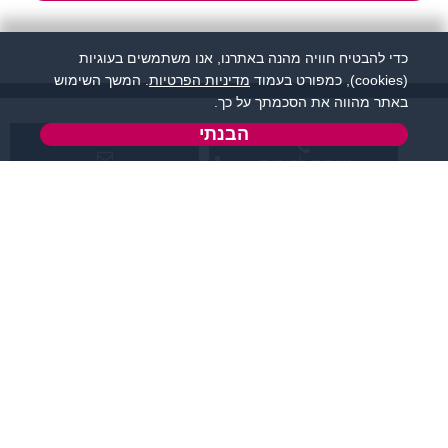
כדי להבטיח חוויה מהנה באתרנו, אנו משתמשים בעוגיות
(cookies), כמפורט בעמוד
מדיניות הפרטיות
. המשך השימוש
באתר מהווה את הסכמתך על כך.
הבנתי
שירות לקוחות:
support@flirtut.co.il
04-8558924
א’ - ה’, בשעות 09:00-
טופס יצירת קשר
15:00
פרטי האתר
מידע ותוכן