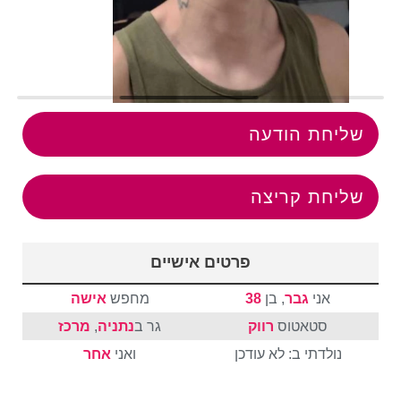
שליחת הודעה
שליחת קריצה
פרטים אישיים
אני
גבר
, בן
38
מחפש
אישה
סטאטוס
רווק
גר ב
נתניה
,
מרכז
נולדתי ב: לא עודכן
ואני
אחר