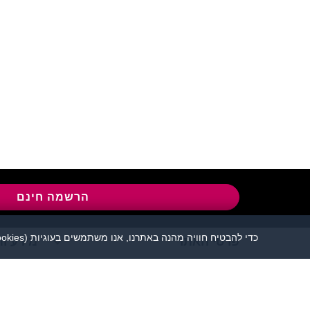
שירות לקוחות:
04-8558924
l
הרשמה חינם
כדי להבטיח חוויה מהנה באתרנו, אנו משתמשים בעוגיות (cookies), כמפורט בעמוד
פרטי האתר
מידע ות
אתר הכרויות פלירטוט 
יש להקפיד לשמור על שפה נאו