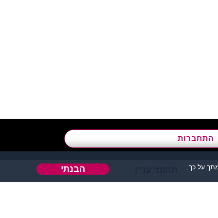
א’ - ה’, בשעות 09:00-15:00
התחברות
ך על כך.
הבנתי
תחומי עניין
אהבה או כל דבר אחר.
 אחר בו ניתן להכיר אנשים.