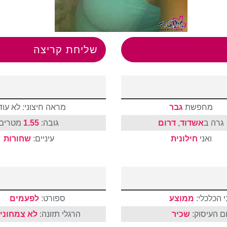
שליחת קריצה
מחפשת
גבר
מראה חיצוני: לא עוד
גרה ב
אשדוד
,
דרום
גובה:
1.55
מטרים
ואני
חילונית
עיניים:
שחורות
 הכלכלי:
ממוצע
ספורט:
לפעמים
ם העיסוק:
שכיר
הרגלי תזונה:
לא צמחוני