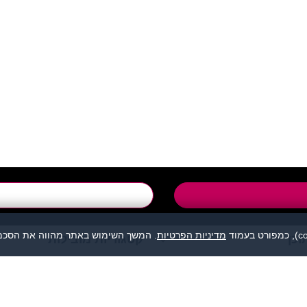
support@flirtut.co.i
טופס יצירת קשר
מדיניות הפרטיות
. המשך השימוש באתר מהווה את הסכמת
וכן
קטגוריות מובילות
מהווה נקודת מפגש בין אנשים המעוניינים להכיר לכל מטרה: ידידות, זוגיות, 
אנו מסירים כל אחריות לגבי תוכן הפניות, אנשים, התמונות או כל נושא אחר.
תה, לפנות למתאימים עבורך בלבד ולהתנהג בהתאם לכללים הנהוגים בכל מקום