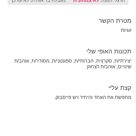
הרגלי תזונה:
לא צמחונית
מגבלה בריאותית: לא עודכן
מטרת הקשר
זוגיות
תכונות האופי שלי
יצירתי/ת, סקרן/ית, חברותי/ת, ספונטני/ת, מסודר/ת, אוהב/ת
שינויים, אוהב/ת לצחוק
קצת עליי
מחפשת את האחד והיחיד ויש פייסבוק.