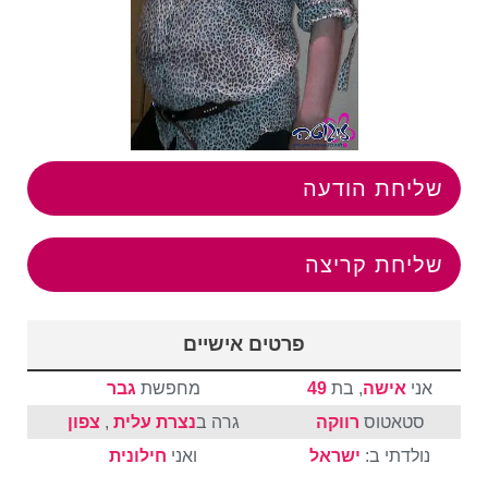
שליחת הודעה
שליחת קריצה
פרטים אישיים
אני
אישה
, בת
49
מחפשת
גבר
סטאטוס
רווקה
גרה ב
נצרת עלית
,
צפון
נולדתי ב:
ישראל
ואני
חילונית