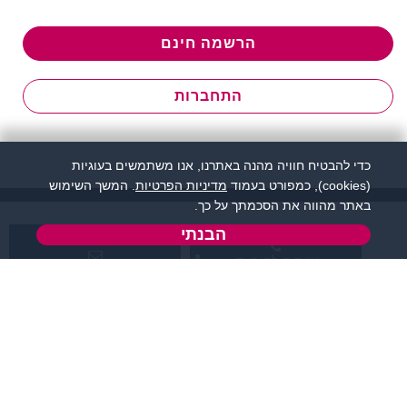
הרשמה חינם
התחברות
כדי להבטיח חוויה מהנה באתרנו, אנו משתמשים בעוגיות
(cookies), כמפורט בעמוד
מדיניות הפרטיות
. המשך השימוש
באתר מהווה את הסכמתך על כך.
הבנתי
שירות לקוחות:
support@flirtut.co.il
04-8558924
א’ - ה’, בשעות 09:00-
טופס יצירת קשר
15:00