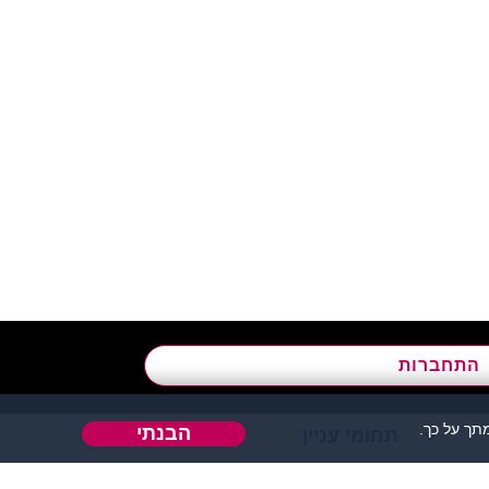
א’ - ה’, בשעות 09:00-15:00
התחברות
ך על כך.
הבנתי
תחומי עניין
אהבה או כל דבר אחר.