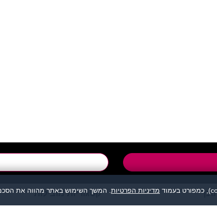
support@flirtut.co.i
טופס יצירת קשר
מדיניות הפרטיות
. המשך השימוש באתר מהווה את הסכמת
וכן
קטגוריות מובילות
מהווה נקודת מפגש בין אנשים המעוניינים להכיר לכל מטרה: ידידות, זוגיות, 