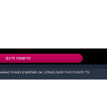
שירות לקוחות:
04-8558924
l
הרשמה חינם
כדי להבטיח חוויה מהנה באתרנו, אנו משתמשים בעוגיות (cookies), כמפורט בעמוד
פרטי האתר
מידע ות
אתר הכרויות פלירטוט 
יש להקפיד לשמור על שפה נאו