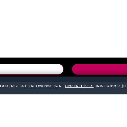
support@flirtut.co.i
טופס יצירת קשר
מדיניות הפרטיות
. המשך השימוש באתר מהווה את הסכמת
וכן
קטגוריות מובילות
מהווה נקודת מפגש בין אנשים המעוניינים להכיר לכל מטרה: ידידות, זוגיות, 
אנו מסירים כל אחריות לגבי תוכן הפניות, אנשים, התמונות או כל נושא אחר.
תה, לפנות למתאימים עבורך בלבד ולהתנהג בהתאם לכללים הנהוגים בכל מקום
© כל הזכויות שמורות - הכרויות פלירטוט 2026