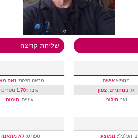
שליחת קריצה
מחפש
אישה
מראה חיצוני:
נאה מאו
גר ב
מחניים
,
צפון
גובה:
1.70
מטרים
ואני
חילוני
עיניים:
חומות
י הכלכלי:
ממוצע
ספורט:
לא מתאמן