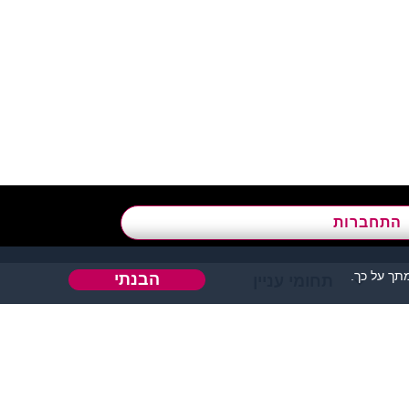
א’ - ה’, בשעות 09:00-15:00
התחברות
ך על כך.
הבנתי
תחומי עניין
אהבה או כל דבר אחר.
 אחר בו ניתן להכיר אנשים.