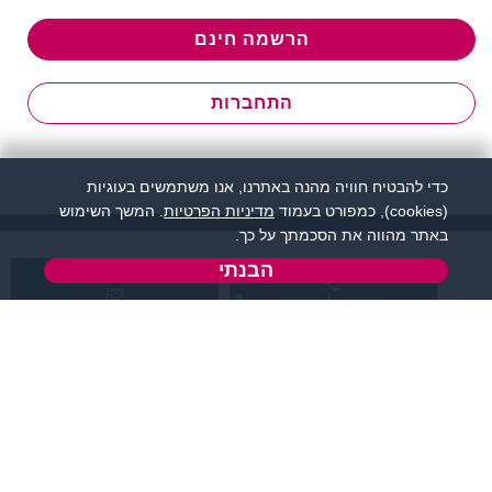
הרשמה חינם
התחברות
כדי להבטיח חוויה מהנה באתרנו, אנו משתמשים בעוגיות
(cookies), כמפורט בעמוד
מדיניות הפרטיות
. המשך השימוש
באתר מהווה את הסכמתך על כך.
הבנתי
שירות לקוחות:
support@flirtut.co.il
04-8558924
א’ - ה’, בשעות 09:00-
טופס יצירת קשר
15:00