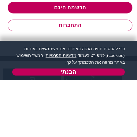
הרשמה חינם
התחברות
כדי להבטיח חוויה מהנה באתרנו, אנו משתמשים בעוגיות
(cookies), כמפורט בעמוד
מדיניות הפרטיות
. המשך השימוש
באתר מהווה את הסכמתך על כך.
הבנתי
שירות לקוחות:
support@flirtut.co.il
04-8558924
א’ - ה’, בשעות 09:00-
טופס יצירת קשר
15:00