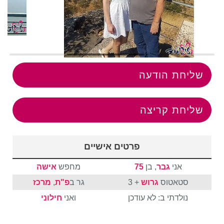
שליחת הודעה
שליחת קריצה
פרטים אישיים
אני
גבר
, בן
75
מחפש
אישה
סטאטוס
גרוש
+ 3
גר ב
פ"ת
,
מרכז
נולדתי ב: לא עודכן
ואני
חילוני