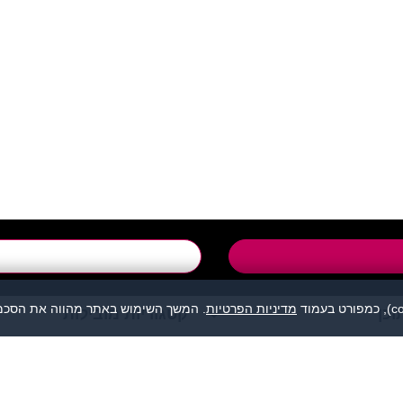
support@flirtut.co.i
טופס יצירת קשר
מדיניות הפרטיות
. המשך השימוש באתר מהווה את הסכמת
וכן
קטגוריות מובילות
מהווה נקודת מפגש בין אנשים המעוניינים להכיר לכל מטרה: ידידות, זוגיות, 
אנו מסירים כל אחריות לגבי תוכן הפניות, אנשים, התמונות או כל נושא אחר.
תה, לפנות למתאימים עבורך בלבד ולהתנהג בהתאם לכללים הנהוגים בכל מקום