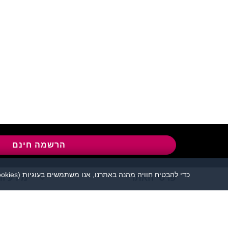
שירות לקוחות:
04-8558924
l
הרשמה חינם
כדי להבטיח חוויה מהנה באתרנו, אנו משתמשים בעוגיות (cookies), כמפורט בעמוד
פרטי האתר
מידע ות
אתר הכרויות פלירטוט 
יש להקפיד לשמור על שפה נאו