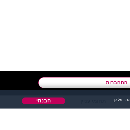
א’ - ה’, בשעות 09:00-15:00
התחברות
ך על כך.
הבנתי
תחומי עניין
אהבה או כל דבר אחר.
 אחר בו ניתן להכיר אנשים.