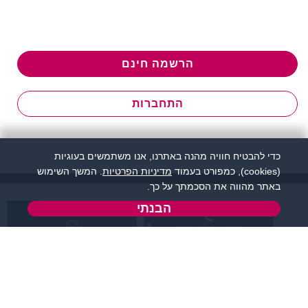
הרשמה חינם
התחברות
כדי להבטיח חוויה מהנה באתרנו, אנו משתמשים בעוגיות
(cookies), כמפורט בעמוד
מדיניות הפרטיות
. המשך השימוש
באתר מהווה את הסכמתך על כך.
הבנתי
שירות לקוחות:
support@flirtut.co.il
04-8558924
א’ - ה’, בשעות 09:00-
טופס יצירת קשר