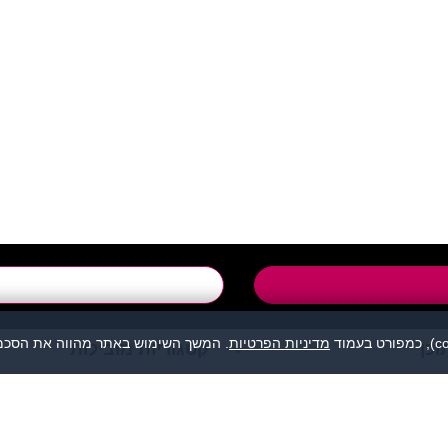
support@flirtut.co.i
טופס יצירת קשר
מדיניות הפרטיות
. המשך השימוש באתר מהווה את הסכמת
וכן
קטגוריות מובילות
מהווה נקודת מפגש בין אנשים המעוניינים להכיר לכל מטרה: ידידות, זוגיות, 
אנו מסירים כל אחריות לגבי תוכן הפניות, אנשים, התמונות או כל נושא אחר.
תה, לפנות למתאימים עבורך בלבד ולהתנהג בהתאם לכללים הנהוגים בכל מקום