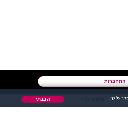
א’ - ה’, בשעות 09:00-15:00
התחברות
ך על כך.
הבנתי
תחומי עניין
אהבה או כל דבר אחר.
 אחר בו ניתן להכיר אנשים.