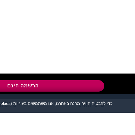
שירות לקוחות:
04-8558924
l
הרשמה חינם
כדי להבטיח חוויה מהנה באתרנו, אנו משתמשים בעוגיות (cookies), כמפורט בעמוד
פרטי האתר
מידע ות
אתר הכרויות פלירטוט 
יש להקפיד לשמור על שפה נאו