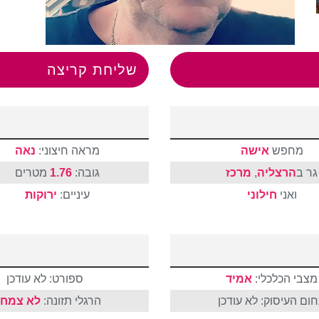
שליחת קריצה
מחפש
אישה
מראה חיצוני:
נאה
גר ב
הרצליה
,
מרכז
גובה:
1.76
מטרים
ואני
חילוני
עיניים:
ירוקות
מצבי הכלכלי:
אמיד
ספורט: לא עודכן
ום העיסוק: לא עודכן
הרגלי תזונה:
לא צמחו