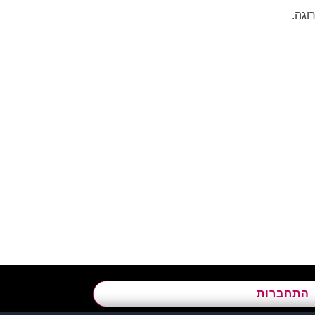
וגה.
א’ - ה’, בשעות 09:00-15:00
התחברות