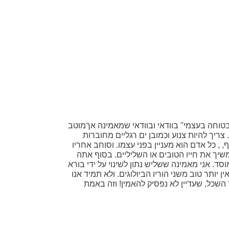
בטוחה בעצמי" בוודאי ובוודאי שמאמינה אךמוטב
צריך להיות צנוע וכמובן ים רגליים מחוברות
, כל אדם הוא מעניין בפני עצמו. וסוחב אחריו
משיך את חייו הטובים או השליליים. בסוף אתה
סד. אני מאמינה ששליש נתון לשינוי על ידי בורא
ן יותר טוב משני הוריו הביולוגים. ולא תמיד אנו
 אחרי ה. Long speech הזה, אבל המאוד חשוב למוסר השכל, שעדיין לא נפסיק להאמין! וזה באמת