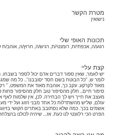
מטרת הקשר
נישואין
תכונות האופי שלי
רגוע/ה, אכפתי/ת, רומנטי/ת, רגיש/ה, חרוץ/ה, אוהב/ת ל
קצת עליי
יש לאמר, שאין ספור דברים אדם יכול לספר בשבחו. ה
לומר ש, "כל הבוטח בשם חסד יסובבנו".. כל מה שמגיע א
מאוד לקרקע. עקב כך, אוהבת מאוד את המשפט, " רק על 
סיפור חיים.. חלק מהסיפור טוב חלק מהסיפור פחות טוב
מעצב את חייך ויש לך הבחירה. לכן, אין שלמות לאף אד
עולם, שליש מהשתדלות כל אחד מבני הזוג ועל ידי מעשנו. 
הפרט הכי רלוונטי לנו כעת. אז... שיהיה לכולנו בהצלח