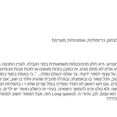
צחוק, כריזמתי/ת, אופטימי/ת, מעניין/ת
צניעו. היא חלק מהתבטלות משמעותית בפני הקבלה. לעניין התכונה 
לינו לא סתם מגיע, זה כמובן בזכות מעשינו או לזכות אבות אבותינו. 
עצמי לספר ידעתי. צר עולמי כעולם נמלה... ", כי באמת בסוף בסוף, 
, הכל קשור בו ובאמונתו, ובגורלו מהבית שהגיע ותלוי בו שוב, אם י
ם. וגם זיווג ראשון לא תמיד מצליח בגלל שניים שלא ר ו בהצלחת המו
ולא כולנו זכינו להמשך נישואינו. בעיניי זה כישלון כאשר יש ילדים, ואי
אשמים בכך. כמה שלא נסתובב באתרים הקושי בזיווג הוא עצום. לכן,
ה????