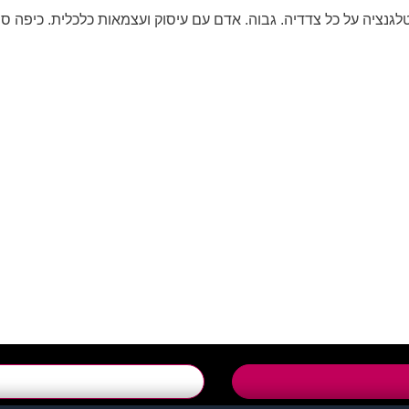
לגנציה על כל צדדיה. גבוה. אדם עם עיסוק ועצמאות כלכלית. כיפה סר
support@flirtut.co.i
טופס יצירת קשר