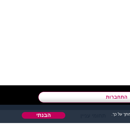
א’ - ה’, בשעות 09:00-15:00
התחברות
ך על כך.
הבנתי
תחומי עניין
אהבה או כל דבר אחר.