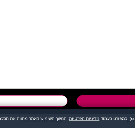
support@flirtut.co.i
טופס יצירת קשר
מדיניות הפרטיות
. המשך השימוש באתר מהווה את הסכמת
וכן
קטגוריות מובילות
מהווה נקודת מפגש בין אנשים המעוניינים להכיר לכל מטרה: ידידות, זוגיות, 