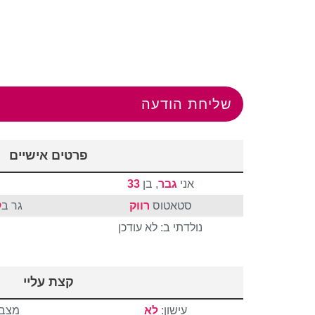
שליחת הודעה
פרטים אישיים
אני
גבר
, בן
33
סטאטוס
רווק
גר ב
ק
נולדתי ב: לא עודכן
קצת עליי
עישון:
לא
מצבי