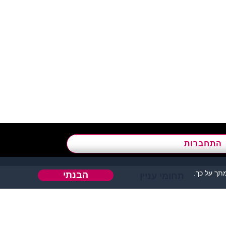
א’ - ה’, בשעות 09:00-15:00
התחברות
ך על כך.
הבנתי
תחומי עניין
אהבה או כל דבר אחר.
 אחר בו ניתן להכיר אנשים.