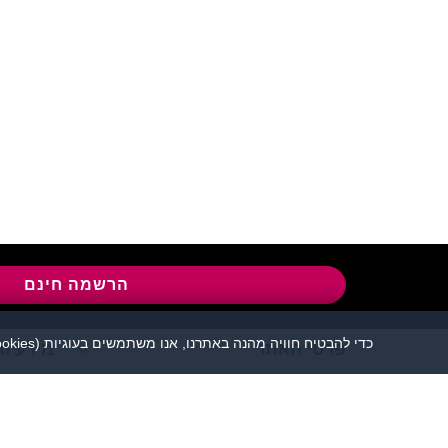
שירות לקוחות:
04-8558924
l
הרשמה חינם
כדי להבטיח חוויה מהנה באתרנו, אנו משתמשים בעוגיות (cookies), כמפורט בעמוד
פרטי האתר
מידע ות
אתר הכרויות פלירטוט 
יש להקפיד לשמור על שפה נאו