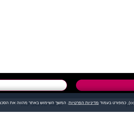
support@flirtut.co.i
טופס יצירת קשר
מדיניות הפרטיות
. המשך השימוש באתר מהווה את הסכמת
וכן
קטגוריות מובילות
מהווה נקודת מפגש בין אנשים המעוניינים להכיר לכל מטרה: ידידות, זוגיות, 
אנו מסירים כל אחריות לגבי תוכן הפניות, אנשים, התמונות או כל נושא אחר.
תה, לפנות למתאימים עבורך בלבד ולהתנהג בהתאם לכללים הנהוגים בכל מקום