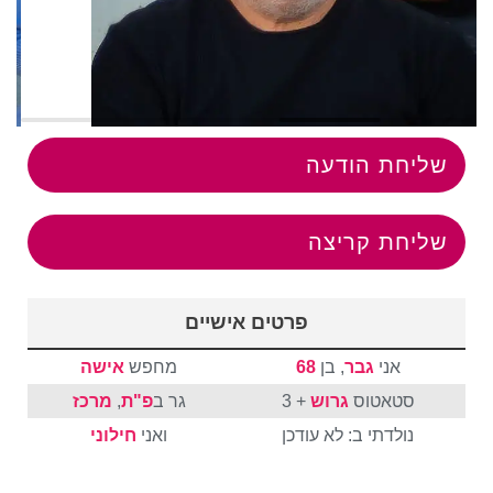
שליחת הודעה
שליחת קריצה
פרטים אישיים
אני
גבר
, בן
68
מחפש
אישה
סטאטוס
גרוש
+ 3
גר ב
פ"ת
,
מרכז
נולדתי ב: לא עודכן
ואני
חילוני