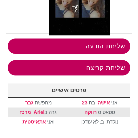
שליחת הודעה
שליחת קריצה
פרטים אישיים
אני
אישה
, בת
23
מחפשת
גבר
סטאטוס
רווקה
גרה ב
Ariel
,
מרכז
נולדתי ב: לא עודכן
ואני
אתאיסטית